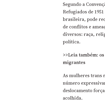
Segundo a Convençã
Refugiados de 1951 
brasileira, pode re
de conflitos e amea
diversos: raça, rel
política.
>>Leia também: os d
migrantes
As mulheres trans 
número expressiva
deslocamento forçad
acolhida.