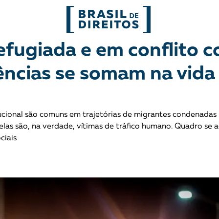
FORMATOS
refugiada e em conflito 
lências se somam na vida
mo
Migrações
Entrevista
entes
Mobilização e articulação
Glossário
tucional são comuns em trajetórias de migrantes condenadas
ça
Mulheres
História
elas são, na verdade, vítimas de tráfico humano. Quadro se 
ciais
entais
Políticas Públicas
Notícias
Povos indígenas
Opinião
Terra
Para entend