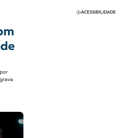
ACESSIBILIDADE
com
 de
 por
agrava
Apoie a Brasil de
Direitos
A [BD] conta as histórias de
quem defende direitos
humanos no Brasil. Para
continuar, esse trabalho
er
precisa da sua doação!