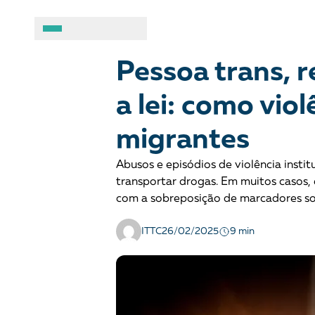
JUSTIÇA CRIMINAL
Opinião
A BRASIL DE DIREITOS
ASSUNTOS
Pessoa trans, 
a lei: como vio
Sobre
Combate ao racis
migrantes
Fale conosco
Crianças e adolesc
Abusos e episódios de violência insti
Manual geral de conduta
Democracia e Justi
transportar drogas. Em muitos casos, 
com a sobreposição de marcadores so
Organizações
Direitos socioambi
9 min
ITTC
26/02/2025
Justiça criminal
LGBTQIA+