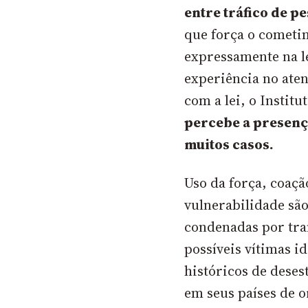
entre tráfico de p
que força o cometim
expressamente na le
experiência no ate
com a lei, o Instit
percebe a presenç
muitos casos.
Uso da força, coaçã
vulnerabilidade sã
condenadas por tra
possíveis vítimas i
históricos de deses
em seus países de o