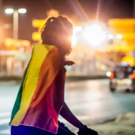
essão
Tráfico de pessoas e trabalho escravo
Podcast