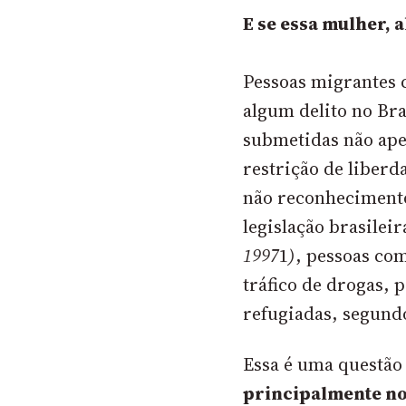
E se essa mulher, a
Pessoas migrantes 
algum delito no Br
submetidas não ap
restrição de liber
não reconheciment
legislação brasileir
1997
1
)
, pessoas co
tráfico de drogas, 
refugiadas, segundo
Essa é uma questão
principalmente no