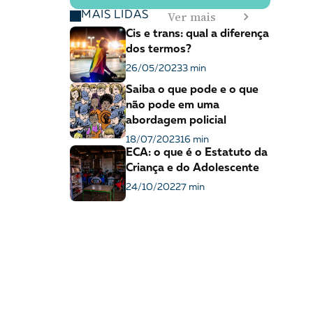
Ver mais
MAIS LIDAS
Cis e trans: qual a diferença
dos termos?
26/05/2023
3 min
Saiba o que pode e o que
não pode em uma
abordagem policial
18/07/2023
16 min
ECA: o que é o Estatuto da
Criança e do Adolescente
24/10/2022
7 min