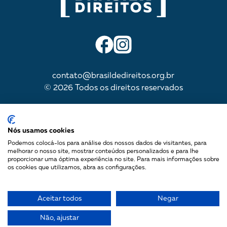
contato@brasildedireitos.org.br
© 2026 Todos os direitos reservados
IMPULSIONADA POR
Nós usamos cookies
Podemos colocá-los para análise dos nossos dados de visitantes, para
melhorar o nosso site, mostrar conteúdos personalizados e para lhe
proporcionar uma óptima experiência no site. Para mais informações sobre
Mapa do site
os cookies que utilizamos, abra as configurações.
Política de Privacidade
Termos de uso
Aceitar todos
Negar
Não, ajustar