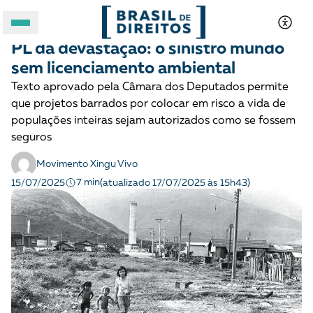
DIREITOS SOCIOAMBIENTAIS
Opinião
PL da devastação: o sinistro mundo
A BRASIL DE DIREITOS
sem licenciamento ambiental
Texto aprovado pela Câmara dos Deputados permite
ASSUNTOS
que projetos barrados por colocar em risco a vida de
populações inteiras sejam autorizados como se fossem
FORMATOS
seguros
Movimento Xingu Vivo
7 min
15/07/2025
(atualizado 17/07/2025 às 15h43)
Apoie a Brasil de Direitos