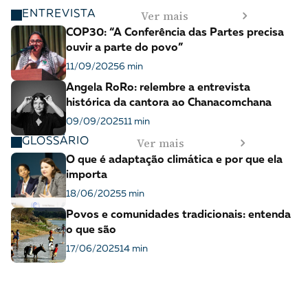
Ver mais
ENTREVISTA
COP30: “A Conferência das Partes precisa
ouvir a parte do povo”
11/09/2025
6 min
Angela RoRo: relembre a entrevista
histórica da cantora ao Chanacomchana
09/09/2025
11 min
Ver mais
GLOSSÁRIO
O que é adaptação climática e por que ela
importa
18/06/2025
5 min
Povos e comunidades tradicionais: entenda
o que são
17/06/2025
14 min