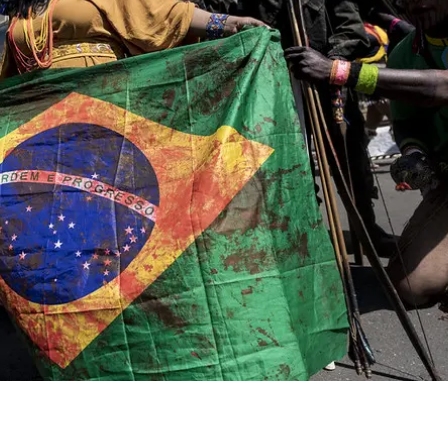
essão
Tráfico de pessoas e trabalho escravo
Podcast