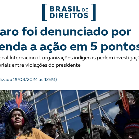
FORMATOS
aro foi denunciado por
enda a ação em 5 ponto
mo
Migrações
Entrevista
al Internacional, organizações indígenas pedem investigaç
entes
Mobilização e articulação
Glossário
riais entre violações do presidente
ça
Mulheres
História
alizado 15/08/2024 às 12h51)
entais
Políticas Públicas
Notícias
Povos indígenas
Opinião
Terra
Para entend