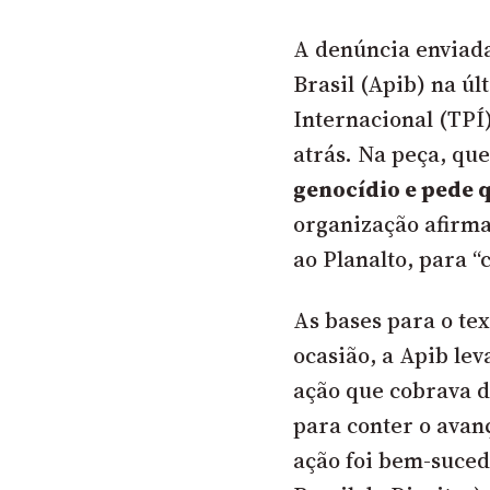
A denúncia enviada
Brasil (Apib) na úl
Internacional (TP
atrás. Na peça, qu
genocídio e pede q
organização afirma
ao Planalto, para “
As bases para o te
ocasião, a Apib le
ação que cobrava d
para conter o avan
ação foi bem-suced