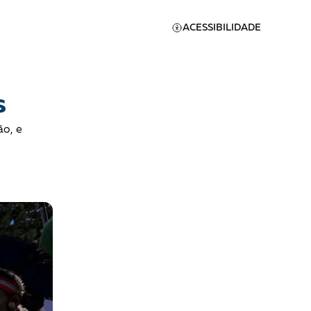
ACESSIBILIDADE
s
ão, e
Apoie a Brasil de
Direitos
A [BD] conta as histórias de
quem defende direitos
humanos no Brasil. Para
continuar, esse trabalho
er
precisa da sua doação!