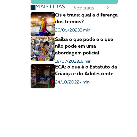
Ver mais
MAIS LIDAS
Cis e trans: qual a diferença
dos termos?
26/05/2023
3 min
Saiba o que pode e o que
não pode em uma
abordagem policial
18/07/2023
16 min
ECA: o que é o Estatuto da
Criança e do Adolescente
24/10/2022
7 min