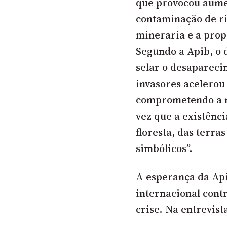
que provocou aumen
contaminação de ri
mineraria e a prop
Segundo a Apib, o d
selar o desapareci
invasores acelerou
comprometendo a m
vez que a existênci
floresta, das terra
simbólicos”.
A esperança da Api
internacional cont
crise. Na entrevist