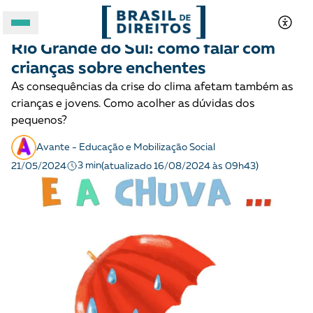
CRIANÇAS E ADOLESCENTES
Notícias
Rio Grande do Sul: como falar com
A BRASIL DE DIREITOS
crianças sobre enchentes
As consequências da crise do clima afetam também as
ASSUNTOS
crianças e jovens. Como acolher as dúvidas dos
pequenos?
FORMATOS
Avante - Educação e Mobilização Social
3 min
21/05/2024
(atualizado 16/08/2024 às 09h43)
Apoie a Brasil de Direitos