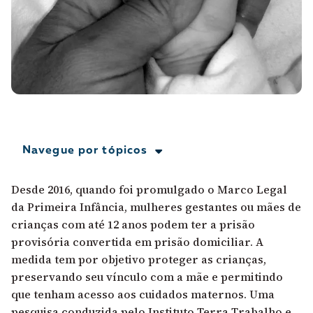
A [BD] conta as histórias de quem defende
direitos humanos no Brasil. Para continuar,
esse trabalho precisa da sua doação!
VEJA COMO APOIAR!
Navegue por tópicos
Desde 2016, quando foi promulgado o Marco Legal
da Primeira Infância, mulheres gestantes ou mães de
crianças com até 12 anos podem ter a prisão
provisória convertida em prisão domiciliar. A
medida tem por objetivo proteger as crianças,
preservando seu vínculo com a mãe e permitindo
que tenham acesso aos cuidados maternos. Uma
pesquisa conduzida pelo Instituto Terra Trabalho e