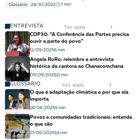
7 min
Glossário
24/10/2022
Ver mais
ENTREVISTA
COP30: “A Conferência das Partes precisa
ouvir a parte do povo”
11/09/2025
6 min
Angela RoRo: relembre a entrevista
histórica da cantora ao Chanacomchana
09/09/2025
11 min
Ver mais
GLOSSÁRIO
O que é adaptação climática e por que ela
importa
18/06/2025
5 min
Povos e comunidades tradicionais: entenda
o que são
17/06/2025
14 min