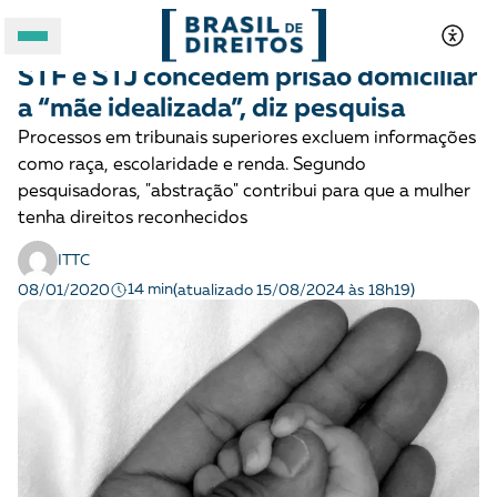
JUSTIÇA CRIMINAL
Notícias
STF e STJ concedem prisão domiciliar
A BRASIL DE DIREITOS
a “mãe idealizada”, diz pesquisa
Processos em tribunais superiores excluem informações
ASSUNTOS
como raça, escolaridade e renda. Segundo
pesquisadoras, "abstração" contribui para que a mulher
FORMATOS
tenha direitos reconhecidos
ITTC
14 min
08/01/2020
(atualizado 15/08/2024 às 18h19)
Apoie a Brasil de Direitos