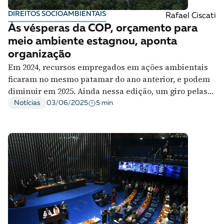
A [BD] conta as histórias de quem defende
DIREITOS SOCIOAMBIENTAIS
Rafael Ciscati
direitos humanos no Brasil. Para continuar,
Às vésperas da COP, orçamento para
esse trabalho precisa da sua doação!
meio ambiente estagnou, aponta
VEJA COMO APOIAR!
organização
Em 2024, recursos empregados em ações ambientais
ficaram no mesmo patamar do ano anterior, e podem
diminuir em 2025. Ainda nessa edição, um giro pelas
organizações do terceiro setor parceiras da [BD]
5 min
Notícias
03/06/2025