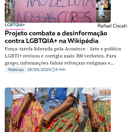
LGBTQIA+
Rafael Ciscati
Projeto combate a desinformação
contra LGBTQIA+ na Wikipédia
Força-tarefa liderada pela Acontece - Arte e política
LGBTI+ revisou e corrigiu mais 300 verbetes. Para
grupo, informações falsas reforçam estigmas e
estimulam violência
5 min
Notícias
19/05/2025