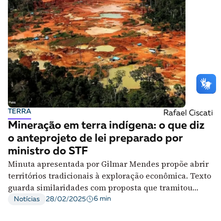
TERRA
Rafael Ciscati
Mineração em terra indígena: o que diz
o anteprojeto de lei preparado por
ministro do STF
Minuta apresentada por Gilmar Mendes propõe abrir
territórios tradicionais à exploração econômica. Texto
guarda similaridades com proposta que tramitou
durante governo Bolsonaro
6 min
Notícias
28/02/2025