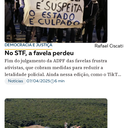
DEMOCRACIA E JUSTIÇA
Rafael Ciscati
No STF, a favela perdeu
Fim do julgamento da ADPF das favelas frustra
ativistas, que cobram medidas para reduzir a
letalidade policial. Ainda nessa edição, como o TikTok
fomenta a misoginia entre adolescentes
6 min
Notícias
07/04/2025