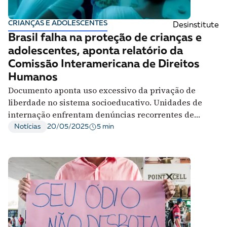
CRIANÇAS E ADOLESCENTES
Desinstitute
Brasil falha na proteção de crianças e
adolescentes, aponta relatório da
Comissão Interamericana de Direitos
Humanos
Documento aponta uso excessivo da privação de
liberdade no sistema socioeducativo. Unidades de
internação enfrentam denúncias recorrentes de
tortura, superlotação, uso indiscriminado de armas de
5 min
Notícias
20/05/2025
choque, más condições sanitárias e negligência em
saúde e educação.