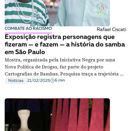
COMBATE AO RACISMO
Rafael Ciscati
Exposição registra personagens que
fizeram — e fazem — a história do samba
em São Paulo
Mostra, organizada pela Iniciativa Negra por uma
Nova Política de Drogas, faz parte do projeto
Cartografias de Bambas. Pesquisa traça a trajetória da
presença negra na Barra Funda, berço do samba
6 min
Notícias
21/02/2025
paulistano