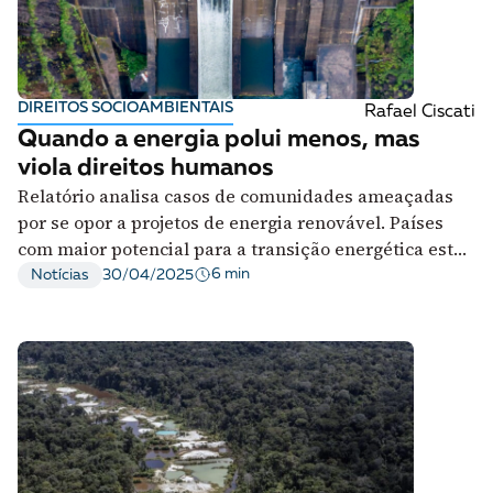
DIREITOS SOCIOAMBIENTAIS
Rafael Ciscati
Quando a energia polui menos, mas
viola direitos humanos
Relatório analisa casos de comunidades ameaçadas
por se opor a projetos de energia renovável. Países
com maior potencial para a transição energética estão
entre aqueles que mais limitam espaço cívico
6 min
Notícias
30/04/2025