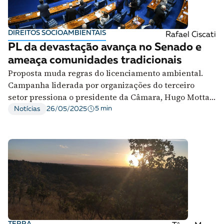
DIREITOS SOCIOAMBIENTAIS
Rafael Ciscati
PL da devastação avança no Senado e
ameaça comunidades tradicionais
Proposta muda regras do licenciamento ambiental.
Campanha liderada por organizações do terceiro
setor pressiona o presidente da Câmara, Hugo Motta,
a não colocar o projeto em votação
5 min
Notícias
26/05/2025
TERRA