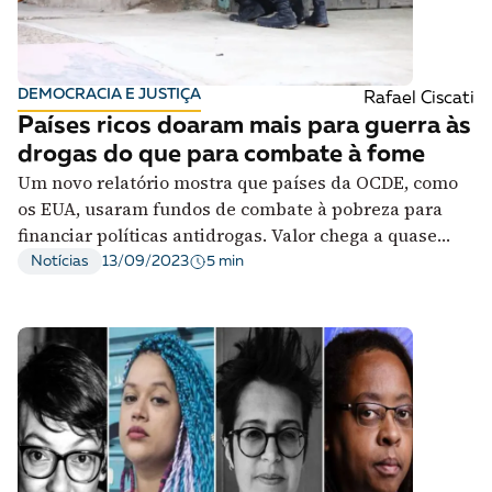
DEMOCRACIA E JUSTIÇA
Rafael Ciscati
Países ricos doaram mais para guerra às
drogas do que para combate à fome
Um novo relatório mostra que países da OCDE, como
os EUA, usaram fundos de combate à pobreza para
financiar políticas antidrogas. Valor chega a quase
US$1 bi em 10 anos
5 min
Notícias
13/09/2023