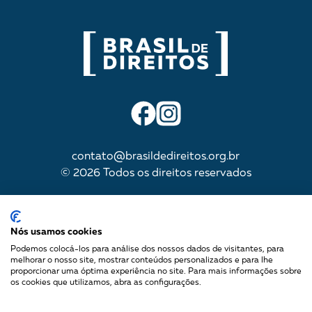
contato@brasildedireitos.org.br
© 2026 Todos os direitos reservados
IMPULSIONADA POR
Nós usamos cookies
Podemos colocá-los para análise dos nossos dados de visitantes, para
melhorar o nosso site, mostrar conteúdos personalizados e para lhe
proporcionar uma óptima experiência no site. Para mais informações sobre
Mapa do site
os cookies que utilizamos, abra as configurações.
Política de Privacidade