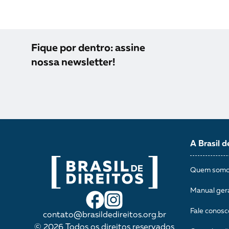
Fique por dentro: assine
nossa newsletter!
A Brasil d
Quem som
Manual ger
Fale conosc
contato@brasildedireitos.org.br
© 2026 Todos os direitos reservados