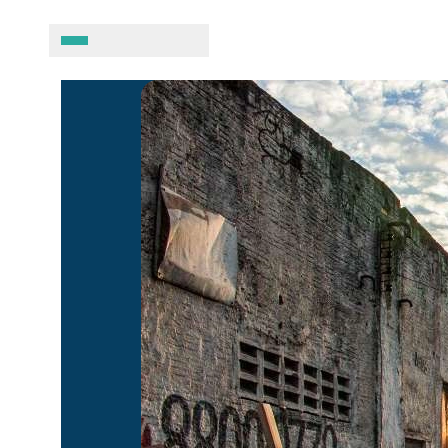
A BRASIL DE DIREITOS
ASSUNTOS
Sobre
Combate ao racis
Fale conosco
Crianças e adolesc
Manual geral de conduta
Democracia e Justi
Organizações
Direitos socioambi
Justiça criminal
LGBTQIA+