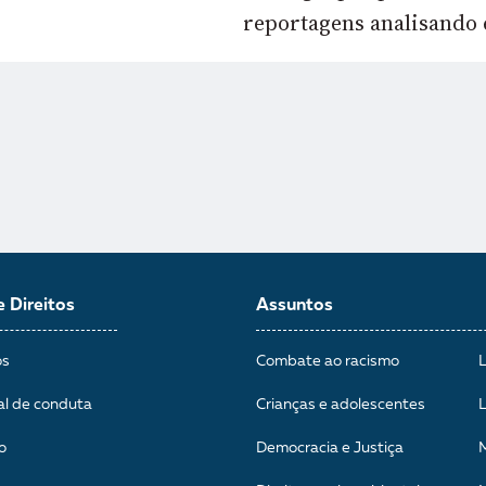
reportagens analisando 
e Direitos
Assuntos
os
Combate ao racismo
al de conduta
Crianças e adolescentes
o
Democracia e Justiça