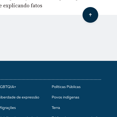
e explicando fatos
LGBTQIA+
Políticas Públicas
Liberdade de expressão
Povos indígenas
Migrações
Terra