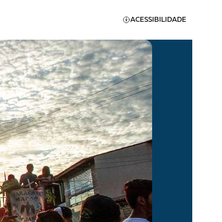
ACESSIBILIDADE
Apoie a Brasil de
Direitos
A [BD] conta as histórias de
quem defende direitos
humanos no Brasil. Para
continuar, esse trabalho
er
precisa da sua doação!