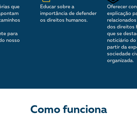
órias que
Educar sobre a
Oferecer con
 apontam
importância de defender
explicação p
 caminhos
os direitos humanos.
relacionados
s
dos direitos
nte para
que se dest
do nosso
noticiário do 
partir da exp
sociedade civ
organizada.
Como funciona