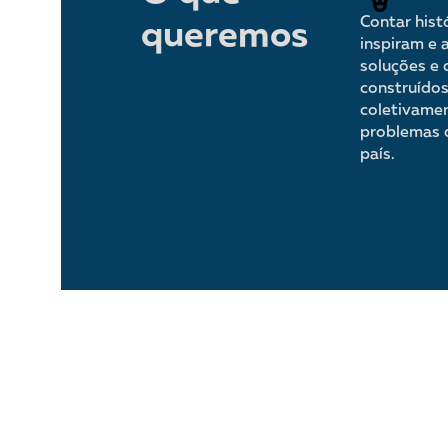
Contar hist
queremos
inspiram e
soluções e
construído
coletivame
problemas 
país.