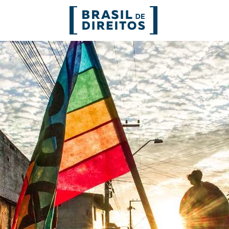
FORMATOS
mo
Migrações
Entrevista
entes
Mobilização e articulação
Glossário
ça
Mulheres
História
entais
Políticas Públicas
Notícias
Povos indígenas
Opinião
Terra
Para entend