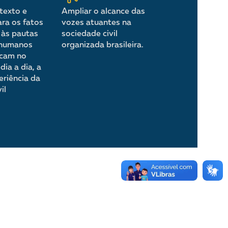
texto e
Ampliar o alcance das
ara os fatos
vozes atuantes na
 às pautas
sociedade civil
 humanos
organizada brasileira.
acam no
dia a dia, a
eriência da
il