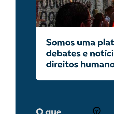
Liberdade de expr
Somos uma plat
debates e notíc
direitos human
O que