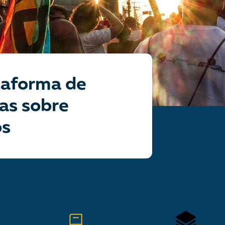
essão
Tráfico de pessoas e trabalho escravo
Podcast
aforma de
ias sobre
os