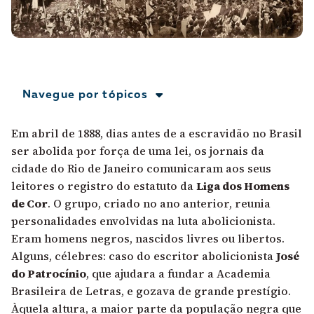
A [BD] conta as histórias de quem defende
direitos humanos no Brasil. Para continuar,
esse trabalho precisa da sua doação!
VEJA COMO APOIAR!
Navegue por tópicos
Em abril de 1888, dias antes de a escravidão no Brasil
ser abolida por força de uma lei, os jornais da
cidade do Rio de Janeiro comunicaram aos seus
leitores o registro do estatuto da
Liga dos Homens
de Cor
. O grupo, criado no ano anterior, reunia
personalidades envolvidas na luta abolicionista.
Eram homens negros, nascidos livres ou libertos.
Alguns, célebres: caso do escritor abolicionista
José
do Patrocínio
, que ajudara a fundar a Academia
Brasileira de Letras, e gozava de grande prestígio.
Àquela altura, a maior parte da população negra que