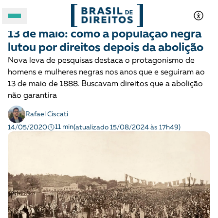
COMBATE AO RACISMO
Para entender
13 de maio: como a população negra
A BRASIL DE DIREITOS
lutou por direitos depois da abolição
Nova leva de pesquisas destaca o protagonismo de
ASSUNTOS
homens e mulheres negras nos anos que e seguiram ao
13 de maio de 1888. Buscavam direitos que a abolição
FORMATOS
não garantira
Rafael Ciscati
11 min
14/05/2020
(atualizado 15/08/2024 às 17h49)
Apoie a Brasil de Direitos