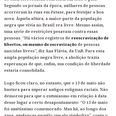
Segundo os jornais da época, milhares de pessoas
acorreram às ruas em êxtase, para festejar a boa
nova. Àquela altura, a maior parte da população
negra que vivia no Brasil era livre. Mesmo assim,
uma série de restrições pesavam contra essas
pessoas. “Há vários registros de
reescravização de
libertos, ou mesmo de escravização
de pessoas
nascidas livres”, diz Ana Flávia, da UnB. Para essa
ampla população negra livre, a abolição trazia
esperanças de que, enfim, sua condição de liberdade
estaria consolidada.
Logo ficou claro, no entanto, que o 13 de maio não
bastara para superar antigos estigmas raciais. Não
demorou para que o entusiasmo em relação à data
desse lugar a certo desapontamento: “O 13 de maio
foi muitíssimo comemorado. Mas há, ao longo dos
anos, mudanças naquilo que ele simboliza”, conta o