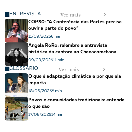
Ver mais
ENTREVISTA
COP30: “A Conferência das Partes precisa
ouvir a parte do povo”
11/09/2025
6 min
Angela RoRo: relembre a entrevista
histórica da cantora ao Chanacomchana
09/09/2025
11 min
Ver mais
GLOSSÁRIO
O que é adaptação climática e por que ela
importa
18/06/2025
5 min
Povos e comunidades tradicionais: entenda
o que são
17/06/2025
14 min