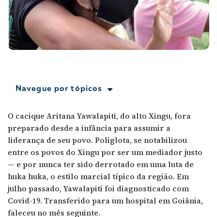
A [BD] conta as histórias de quem defende
direitos humanos no Brasil. Para continuar,
esse trabalho precisa da sua doação!
VEJA COMO APOIAR!
Navegue por tópicos
O cacique Aritana Yawalapiti, do alto Xingu, fora
preparado desde a infância para assumir a
liderança de seu povo. Poliglota,
se notabilizou
entre os povos do Xingu por ser um mediador justo
— e por nunca ter sido derrotado em uma luta de
huka huka
, o estilo marcial típico da região. Em
julho passado, Yawalapiti foi diagnosticado com
Covid-19. Transferido para um hospital em Goiânia,
faleceu no mês seguinte.