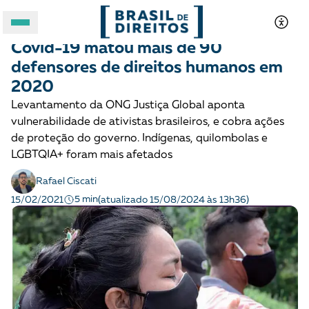
MOBILIZAÇÃO E ARTICULAÇÃO
Notícias
Covid-19 matou mais de 90
A BRASIL DE DIREITOS
defensores de direitos humanos em
2020
ASSUNTOS
Levantamento da ONG Justiça Global aponta
vulnerabilidade de ativistas brasileiros, e cobra ações
FORMATOS
de proteção do governo. Indígenas, quilombolas e
LGBTQIA+ foram mais afetados
Rafael Ciscati
5 min
15/02/2021
(atualizado 15/08/2024 às 13h36)
Apoie a Brasil de Direitos