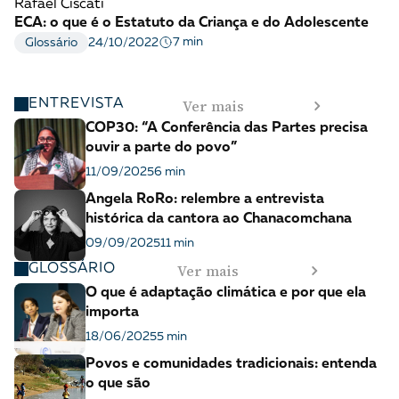
Rafael Ciscati
ECA: o que é o Estatuto da Criança e do Adolescente
7 min
Glossário
24/10/2022
Ver mais
ENTREVISTA
COP30: “A Conferência das Partes precisa
ouvir a parte do povo”
11/09/2025
6 min
Angela RoRo: relembre a entrevista
histórica da cantora ao Chanacomchana
09/09/2025
11 min
Ver mais
GLOSSÁRIO
O que é adaptação climática e por que ela
importa
18/06/2025
5 min
Povos e comunidades tradicionais: entenda
o que são