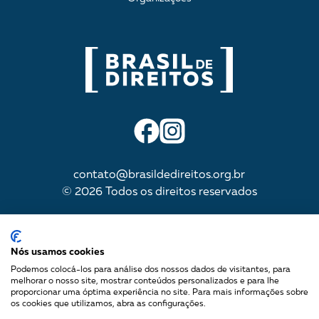
contato@brasildedireitos.org.br
© 2026 Todos os direitos reservados
IMPULSIONADA POR
Nós usamos cookies
Podemos colocá-los para análise dos nossos dados de visitantes, para
melhorar o nosso site, mostrar conteúdos personalizados e para lhe
proporcionar uma óptima experiência no site. Para mais informações sobre
Mapa do site
os cookies que utilizamos, abra as configurações.