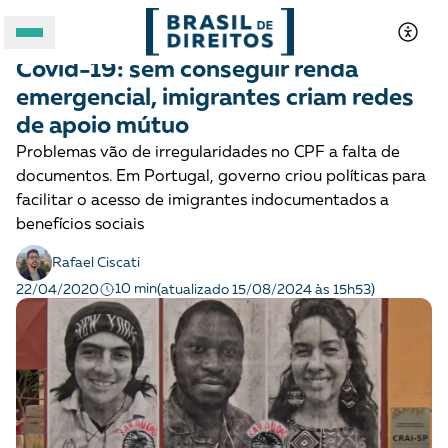
MIGRAÇÕES
Notícias
Covid-19: sem conseguir renda
A BRASIL DE DIREITOS
emergencial, imigrantes criam redes
de apoio mútuo
ASSUNTOS
Problemas vão de irregularidades no CPF a falta de
documentos. Em Portugal, governo criou políticas para
FORMATOS
facilitar o acesso de imigrantes indocumentados a
benefícios sociais
Rafael Ciscati
10 min
22/04/2020
(atualizado 15/08/2024 às 15h53)
Apoie a Brasil de Direitos