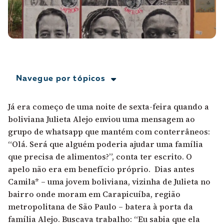
A [BD] conta as histórias de quem defende
direitos humanos no Brasil. Para continuar,
esse trabalho precisa da sua doação!
VEJA COMO APOIAR!
Navegue por tópicos
Já era começo de uma noite de sexta-feira quando a
boliviana Julieta Alejo enviou uma mensagem ao
grupo de whatsapp que mantém com conterrâneos:
“Olá. Será que alguém poderia ajudar uma família
que precisa de alimentos?”, conta ter escrito. O
apelo não era em benefício próprio. Dias antes
Camila* – uma jovem boliviana, vizinha de Julieta no
bairro onde moram em Carapicuíba, região
metropolitana de São Paulo – batera à porta da
família Alejo. Buscava trabalho: “Eu sabia que ela