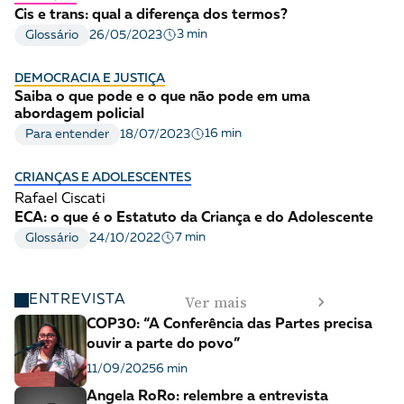
Cis e trans: qual a diferença dos termos?
3 min
Glossário
26/05/2023
DEMOCRACIA E JUSTIÇA
Saiba o que pode e o que não pode em uma
abordagem policial
16 min
Para entender
18/07/2023
CRIANÇAS E ADOLESCENTES
Rafael Ciscati
ECA: o que é o Estatuto da Criança e do Adolescente
7 min
Glossário
24/10/2022
Ver mais
ENTREVISTA
COP30: “A Conferência das Partes precisa
ouvir a parte do povo”
11/09/2025
6 min
Angela RoRo: relembre a entrevista