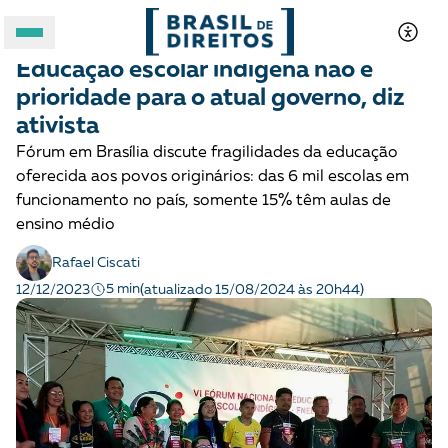
POVOS INDÍGENAS
Notícias
Educação escolar indígena não é
A BRASIL DE DIREITOS
prioridade para o atual governo, diz
ativista
ASSUNTOS
Fórum em Brasília discute fragilidades da educação
oferecida aos povos originários: das 6 mil escolas em
FORMATOS
funcionamento no país, somente 15% têm aulas de
ensino médio
Rafael Ciscati
5 min
12/12/2023
(atualizado 15/08/2024 às 20h44)
Apoie a Brasil de Direitos