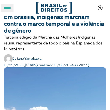
POVOS INDÍGENAS
Notícias
Em Brasília, indígenas marcham
A BRASIL DE DIREITOS
contra o marco temporal e a violência
de gênero
ASSUNTOS
Terceira edição da Marcha das Mulheres Indígenas
reuniu representante de todo o país na Esplanada dos
FORMATOS
Ministérios
Juliane Yamakawa
3 min
13/09/2023
(atualizado 15/08/2024 às 21h55)
Apoie a Brasil de Direitos