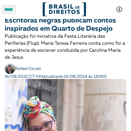
COMBATE AO RACISMO
História
Escritoras negras publicam contos
A BRASIL DE DIREITOS
inspirados em Quarto de Despejo
Publicação foi iniciativa da Festa Literária das
ASSUNTOS
Periferias (Flup). Maria Teresa Ferreira conta como foi a
experiência de escrever conduzida por Carolina Maria
FORMATOS
de Jesus
Rafael Ciscati
7 min
16/08/2021
(atualizado 15/08/2024 às 12h50)
Apoie a Brasil de Direitos