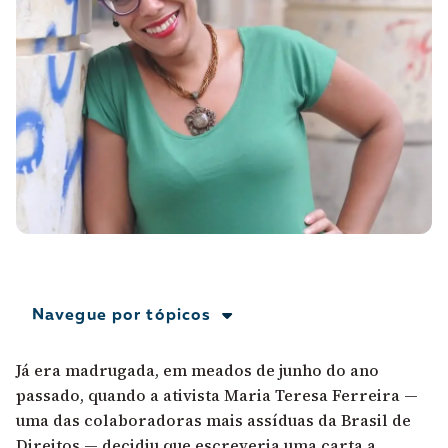
A [BD] conta as histórias de quem defende
direitos humanos no Brasil. Para continuar,
esse trabalho precisa da sua doação!
VEJA COMO APOIAR!
Navegue por tópicos
Já era madrugada, em meados de junho do ano
passado, quando a ativista Maria Teresa Ferreira —
uma das colaboradoras mais assíduas da Brasil de
Direitos — decidiu que escreveria uma carta a