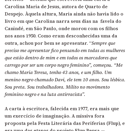
Carolina Maria de Jesus, autora de Quarto de
Despejo. Àquela altura, Maria ainda não havia lido o
livro em que Carolina narra seus dias na favela do
Canindé, em São Paulo, onde morou com os filhos
nos anos 1950. Como eram desconhecidas uma da
outra, achou por bem se apresentar. “
Sempre que
preciso me apresentar fico pensando em todas as mulheres
que estão dentro de mim e em todos os marcadores que
carrego por ser um corpo negro feminino”, começou. “Me
chamo Maria Teresa, tenho 43 anos, e um filho. Um
menino negro chamado Davi, ele tem 10 anos. Sou lésbica.
Sou preta. Sou trabalhadora. Milito no movimento
feminino negro e na luta antirracista”.
A carta à escritora, falecida em 1977, era mais que
um exercício de imaginação. A missiva fora
proposta pela Festa Literária das Periferias (Flup), e
era uma das etapas do projeto Flup Pensa —