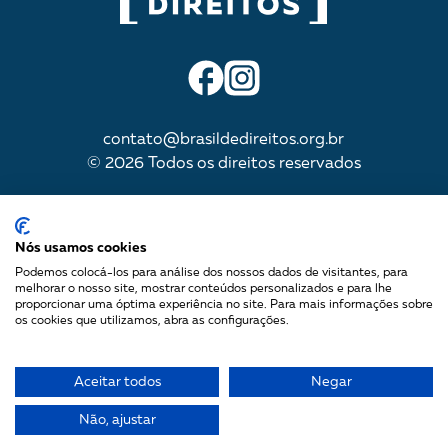
contato@brasildedireitos.org.br
© 2026 Todos os direitos reservados
IMPULSIONADA POR
Nós usamos cookies
Podemos colocá-los para análise dos nossos dados de visitantes, para
melhorar o nosso site, mostrar conteúdos personalizados e para lhe
proporcionar uma óptima experiência no site. Para mais informações sobre
Mapa do site
os cookies que utilizamos, abra as configurações.
Política de Privacidade
Termos de uso
Aceitar todos
Negar
Não, ajustar