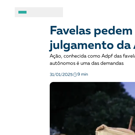
DEMOCRACIA E JUSTIÇA
Opinião
A BRASIL DE DIREITOS
ASSUNTOS
Favelas pedem 
julgamento da
Sobre
Combate ao racis
Ação, conhecida como Adpf das favelas
Fale conosco
Crianças e adolesc
autônomos é uma das demandas
9 min
31/01/2025
Manual geral de conduta
Democracia e Justi
Organizações
Direitos socioambi
Justiça criminal
LGBTQIA+