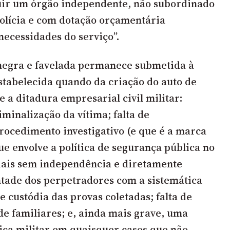
uir um órgão independente, não subordinado
Polícia e com dotação orçamentária
necessidades do serviço”.
negra e favelada permanece submetida à
tabelecida quando da criação do auto de
e a ditadura empresarial civil militar:
iminalização da vítima; falta de
rocedimento investigativo (e que é a marca
ue envolve a política de segurança pública no
ciais sem independência e diretamente
tade dos perpetradores com a sistemática
 custódia das provas coletadas; falta de
de familiares; e, ainda mais grave, uma
tiça militar em quaisquer casos que não