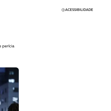
ACESSIBILIDADE
 perícia
Apoie a Brasil de
Direitos
A [BD] conta as histórias de
quem defende direitos
humanos no Brasil. Para
continuar, esse trabalho
er
precisa da sua doação!