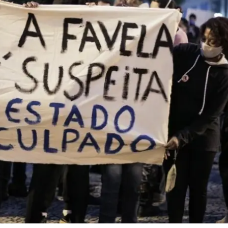
essão
Tráfico de pessoas e trabalho escravo
Podcast