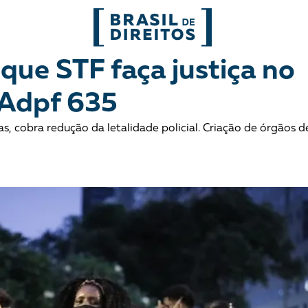
FORMATOS
que STF faça justiça no
 Adpf 635
mo
Migrações
Entrevista
, cobra redução da letalidade policial. Criação de órgãos de
entes
Mobilização e articulação
Glossário
ça
Mulheres
História
entais
Políticas Públicas
Notícias
Povos indígenas
Opinião
Terra
Para entend