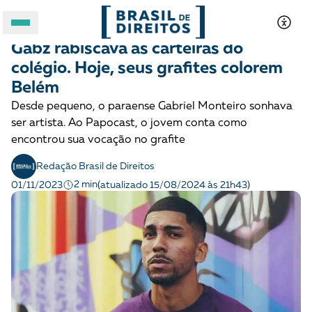
CRIANÇAS E ADOLESCENTES
Podcast
Gabz rabiscava as carteiras do
A BRASIL DE DIREITOS
colégio. Hoje, seus grafites colorem
Belém
ASSUNTOS
Desde pequeno, o paraense Gabriel Monteiro sonhava
ser artista. Ao Papocast, o jovem conta como
FORMATOS
encontrou sua vocação no grafite
Redação Brasil de Direitos
2 min
01/11/2023
(atualizado 15/08/2024 às 21h43)
Apoie a Brasil de Direitos