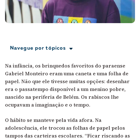
A [BD] conta as histórias de quem defende
direitos humanos no Brasil. Para continuar,
esse trabalho precisa da sua doação!
VEJA COMO APOIAR!
Navegue por tópicos
Na infância, os brinquedos favoritos do paraense
Gabriel Monteiro eram uma caneta e uma folha de
papel. Não que ele tivesse muitas opções: desenhar
era o passatempo disponível a um menino pobre,
nascido na periferia de Belém. Os rabiscos lhe
ocupavam a imaginação e o tempo.
O hábito se manteve pela vida afora. Na
adolescência, ele trocou as folhas de papel pelos
tampos das carteiras escolares. “Ficar riscando as