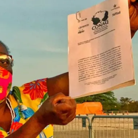
essão
Tráfico de pessoas e trabalho escravo
Podcast