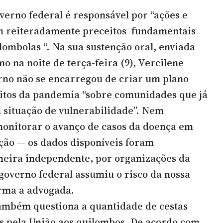
verno federal é responsável por “ações e
m reiteradamente preceitos fundamentais
lombolas “. Na sua sustenção oral, enviada
o na noite de terça-feira (9), Vercilene
rno não se encarregou de criar um plano
eitos da pandemia “sobre comunidades que já
situação de vulnerabilidade”. Nem
onitorar o avanço de casos da doença em
ção — os dados disponíveis foram
neira independente, por organizações da
 governo federal assumiu o risco da nossa
irma a advogada.
ambém questiona a quantidade de cestas
as pela União aos quilombos. De acordo com