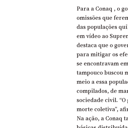
Para a Conaq , o go
omissões que fere
das populações qui
em vídeo ao Suprem
destaca que o gove
para mitigar os ef
se encontravam em 
tampouco buscou m
meio a essa popula
compilados, de ma
sociedade civil. “O
morte coletiva”, af
Na ação, a Conaq t
básicas distribuíd