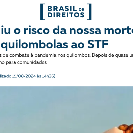
FORMATOS
u o risco da nossa mort
m quilombolas ao STF
mo
Migrações
Entrevista
s de combate à pandemia nos quilombos. Depois de quase 
entes
Mobilização e articulação
Glossário
no para comunidades
ça
Mulheres
História
lizado 15/08/2024 às 14h36)
entais
Políticas Públicas
Notícias
Povos indígenas
Opinião
Terra
Para entend