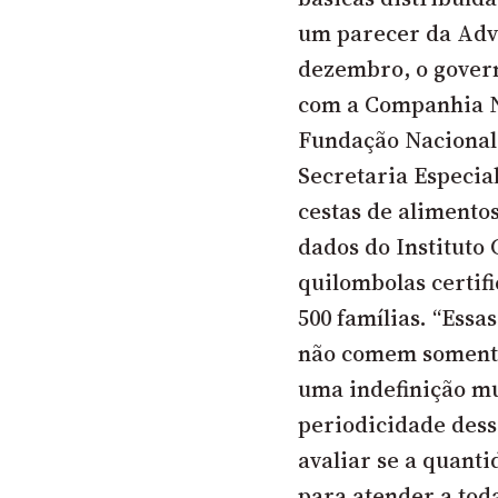
um parecer da Adv
dezembro, o gover
com a Companhia N
Fundação Nacional 
Secretaria Especial
cestas de alimento
dados do Instituto
quilombolas certif
500 famílias. “Essas
não comem somente 
uma indefinição mu
periodicidade dess
avaliar se a quanti
para atender a tod