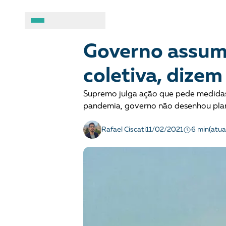
TERRA
Notícias
A BRASIL DE DIREITOS
ASSUNTOS
Governo assumi
coletiva, dize
Sobre
Combate ao racis
Supremo julga ação que pede medida
Fale conosco
Crianças e adolesc
pandemia, governo não desenhou pla
Manual geral de conduta
Democracia e Justi
6 min
Rafael Ciscati
11/02/2021
(atua
Organizações
Direitos socioambi
Justiça criminal
LGBTQIA+