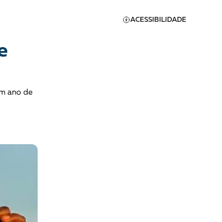
ACESSIBILIDADE
e
um ano de
Apoie a Brasil de
Direitos
A [BD] conta as histórias de
quem defende direitos
humanos no Brasil. Para
continuar, esse trabalho
er
precisa da sua doação!