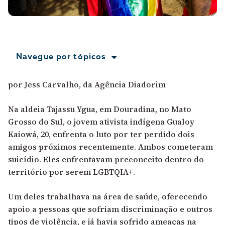
A [BD] conta as histórias de quem defende
direitos humanos no Brasil. Para continuar,
esse trabalho precisa da sua doação!
VEJA COMO APOIAR!
Navegue por tópicos
por Jess Carvalho, da Agência Diadorim
Na aldeia Tajassu Ygua, em Douradina, no Mato
Grosso do Sul, o jovem ativista indígena Gualoy
Kaiowá, 20, enfrenta o luto por ter perdido dois
amigos próximos recentemente. Ambos cometeram
suicídio. Eles enfrentavam preconceito dentro do
território por serem LGBTQIA+.
Um deles trabalhava na área de saúde, oferecendo
apoio a pessoas que sofriam discriminação e outros
tipos de violência, e já havia sofrido ameaças na