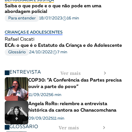
DEMOCRACIA E JUSTIÇA
Saiba o que pode e o que não pode em uma
abordagem policial
16 min
Para entender
18/07/2023
CRIANÇAS E ADOLESCENTES
Rafael Ciscati
ECA: o que é o Estatuto da Criança e do Adolescente
7 min
Glossário
24/10/2022
Ver mais
ENTREVISTA
COP30: “A Conferência das Partes precisa
ouvir a parte do povo”
11/09/2025
6 min
Angela RoRo: relembre a entrevista
histórica da cantora ao Chanacomchana
09/09/2025
11 min
Ver mais
GLOSSÁRIO