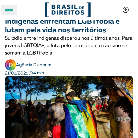
LGBTQIA+
Notícias
Indígenas enfrentam LGBTfobia e
A BRASIL DE DIREITOS
lutam pela vida nos territórios
Suicídio entre indígenas disparou nos últimos anos. Para
ASSUNTOS
jovens LGBTQIA+, a luta pelo território e o racismo se
somam à LGBTifobia
FORMATOS
Agência Diadorim
4 min
21/01/2025
Apoie a Brasil de Direitos