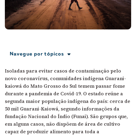
A [BD] conta as histórias de quem defende
direitos humanos no Brasil. Para continuar,
esse trabalho precisa da sua doação!
VEJA COMO APOIAR!
Navegue por tópicos
Isoladas para evitar casos de contaminação pelo
novo coronavírus, comunidades indígena Guarani-
kaiowá do Mato Grosso do Sul temem passar fome
durante a pandemia de Covid-19. O estado reúne a
segunda maior população indígena do país: cerca de
50 mil Guarani-Kaiowá, segundo informações da
fundação Nacional do Índio (Funai). São grupos que,
em alguns casos, não dispõem de área de cultivo
capaz de produzir alimento para toda a