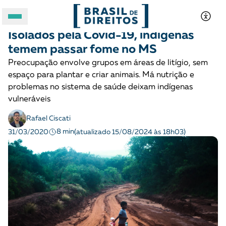
POVOS INDÍGENAS
Notícias
Isolados pela Covid-19, indígenas
A BRASIL DE DIREITOS
temem passar fome no MS
Preocupação envolve grupos em áreas de litígio, sem
ASSUNTOS
espaço para plantar e criar animais. Má nutrição e
problemas no sistema de saúde deixam indígenas
FORMATOS
vulneráveis
Rafael Ciscati
8 min
31/03/2020
(atualizado 15/08/2024 às 18h03)
Apoie a Brasil de Direitos