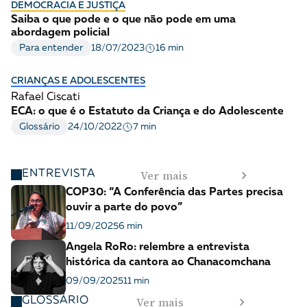
DEMOCRACIA E JUSTIÇA
Saiba o que pode e o que não pode em uma
abordagem policial
16 min
Para entender
18/07/2023
CRIANÇAS E ADOLESCENTES
Rafael Ciscati
ECA: o que é o Estatuto da Criança e do Adolescente
7 min
Glossário
24/10/2022
Ver mais
ENTREVISTA
COP30: “A Conferência das Partes precisa
ouvir a parte do povo”
11/09/2025
6 min
Angela RoRo: relembre a entrevista
histórica da cantora ao Chanacomchana
09/09/2025
11 min
Ver mais
GLOSSÁRIO