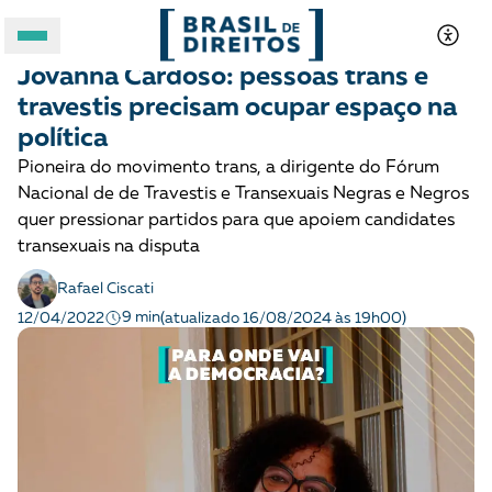
LGBTQIA+
Entrevista
Jovanna Cardoso: pessoas trans e
A BRASIL DE DIREITOS
travestis precisam ocupar espaço na
política
ASSUNTOS
Pioneira do movimento trans, a dirigente do Fórum
Nacional de de Travestis e Transexuais Negras e Negros
FORMATOS
quer pressionar partidos para que apoiem candidates
transexuais na disputa
Rafael Ciscati
9 min
12/04/2022
(atualizado 16/08/2024 às 19h00)
Apoie a Brasil de Direitos