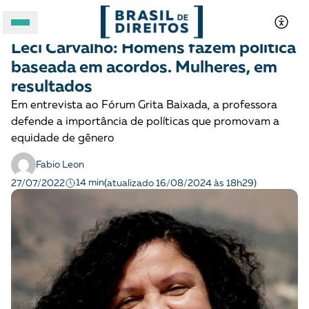
MULHERES
Entrevista
Leci Carvalho: Homens fazem política
A BRASIL DE DIREITOS
baseada em acordos. Mulheres, em
resultados
ASSUNTOS
Em entrevista ao Fórum Grita Baixada, a professora
defende a importância de políticas que promovam a
FORMATOS
equidade de gênero
Fabio Leon
14 min
27/07/2022
(atualizado 16/08/2024 às 18h29)
Apoie a Brasil de Direitos