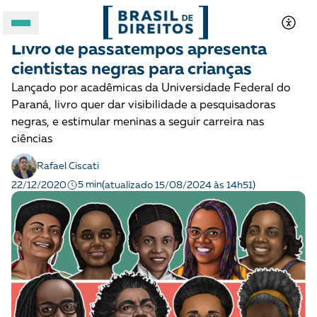
MULHERES
Notícias
Livro de passatempos apresenta
A BRASIL DE DIREITOS
cientistas negras para crianças
Lançado por acadêmicas da Universidade Federal do
ASSUNTOS
Paraná, livro quer dar visibilidade a pesquisadoras
negras, e estimular meninas a seguir carreira nas
FORMATOS
ciências
Rafael Ciscati
5 min
22/12/2020
(atualizado 15/08/2024 às 14h51)
Apoie a Brasil de Direitos