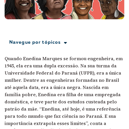
A [BD] conta as histórias de quem defende
direitos humanos no Brasil. Para continuar,
esse trabalho precisa da sua doação!
VEJA COMO APOIAR!
Navegue por tópicos
Quando Enedina Marques se formou engenheira, em
1945, ela era uma dupla excessão. Na sua turma da
Universidade Federal do Paraná (UFPR), era a única
mulher. Dentre as engenheiras formadas no Brasil
até aquela data, era a única negra. Nascida em
família pobre, Enedina era filha de uma empregada
doméstica, e teve parte dos estudos custeada pelo
patrão da mãe. “Enedina, até hoje, é uma referência
para todo mundo que faz ciência no Paraná. E sua
importância extrapola esses limites”, conta a