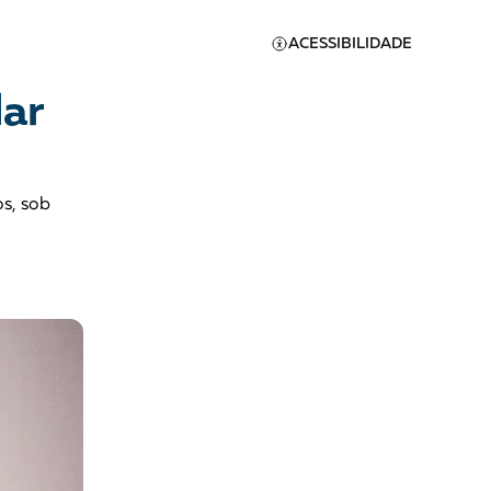
ACESSIBILIDADE
lar
s, sob
Apoie a Brasil de
Direitos
A [BD] conta as histórias de
quem defende direitos
humanos no Brasil. Para
continuar, esse trabalho
er
precisa da sua doação!