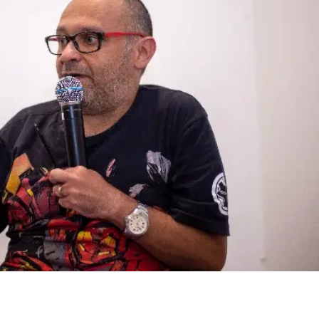
essão
Tráfico de pessoas e trabalho escravo
Podcast