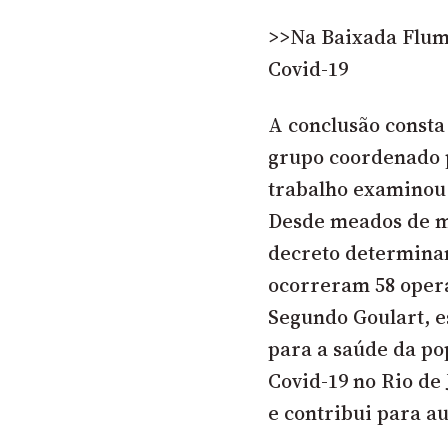
>>Na Baixada Flum
Covid-19
A conclusão
consta
grupo
coordenado p
trabalho examinou 
Desde meados de m
decreto determinan
ocorreram 58 opera
Segundo Goulart, e
para a saúde da po
Covid-19 no Rio de 
e contribui para a