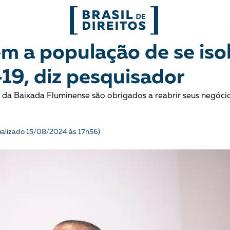
FORMATOS
m a população de se iso
-19, diz pesquisador
mo
Migrações
Entrevista
a Baixada Fluminense são obrigados a reabrir seus negócio
entes
Mobilização e articulação
Glossário
ça
Mulheres
História
ualizado 15/08/2024 às 17h56)
entais
Políticas Públicas
Notícias
Povos indígenas
Opinião
Terra
Para entend