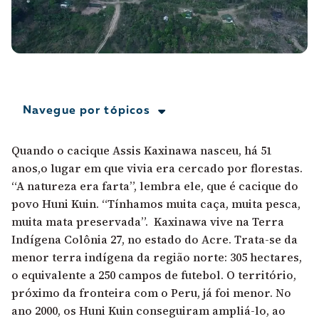
A [BD] conta as histórias de quem defende
direitos humanos no Brasil. Para continuar,
esse trabalho precisa da sua doação!
VEJA COMO APOIAR!
Navegue por tópicos
Quando o cacique Assis Kaxinawa nasceu, há 51
anos,o lugar em que vivia era cercado por florestas.
“A natureza era farta”, lembra ele, que é cacique do
povo Huni Kuin. “Tínhamos muita caça, muita pesca,
muita mata preservada”. Kaxinawa vive na Terra
Indígena Colônia 27, no estado do Acre. Trata-se da
menor terra indígena da região norte: 305 hectares,
o equivalente a 250 campos de futebol. O território,
próximo da fronteira com o Peru, já foi menor. No
ano 2000, os Huni Kuin conseguiram ampliá-lo, ao