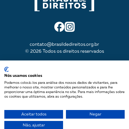
contato@brasildedireitos.org.br
© 2026 Todos os direitos reservados
IMPULSIONADA POR
Nós usamos cookies
Podemos colocá-los para análise dos nossos dados de visitantes, para
melhorar o nosso site, mostrar conteúdos personalizados e para lhe
proporcionar uma óptima experiência no site. Para mais informações sobre
Mapa do site
os cookies que utilizamos, abra as configurações.
Política de Privacidade
Termos de uso
Aceitar todos
Negar
Não, ajustar