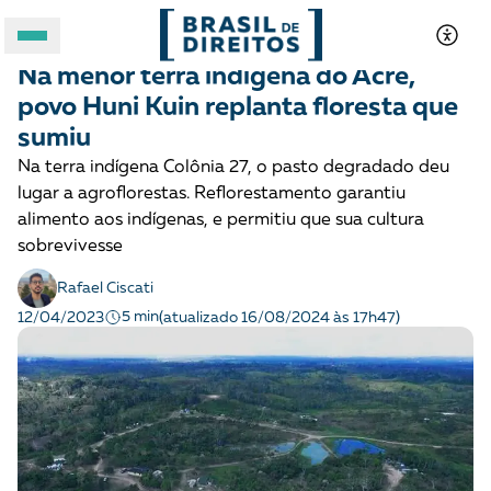
POVOS INDÍGENAS
Notícias
Na menor terra indígena do Acre,
A BRASIL DE DIREITOS
povo Huni Kuin replanta floresta que
sumiu
ASSUNTOS
Na terra indígena Colônia 27, o pasto degradado deu
lugar a agroflorestas. Reflorestamento garantiu
FORMATOS
alimento aos indígenas, e permitiu que sua cultura
sobrevivesse
Rafael Ciscati
5 min
12/04/2023
(atualizado 16/08/2024 às 17h47)
Apoie a Brasil de Direitos