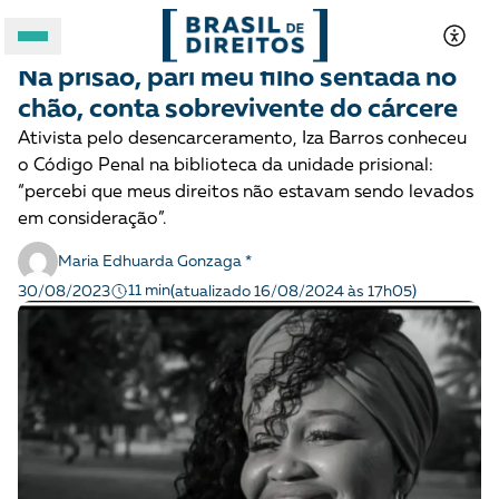
JUSTIÇA CRIMINAL
História
Na prisão, pari meu filho sentada no
A BRASIL DE DIREITOS
chão, conta sobrevivente do cárcere
Ativista pelo desencarceramento, Iza Barros conheceu
ASSUNTOS
o Código Penal na biblioteca da unidade prisional:
“percebi que meus direitos não estavam sendo levados
FORMATOS
em consideração”.
Maria Edhuarda Gonzaga *
11 min
30/08/2023
(atualizado 16/08/2024 às 17h05)
Apoie a Brasil de Direitos