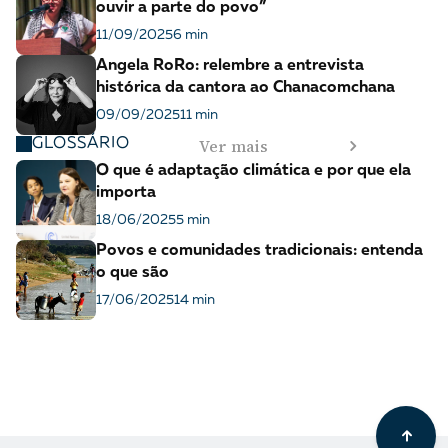
ouvir a parte do povo”
11/09/2025
6 min
Angela RoRo: relembre a entrevista
histórica da cantora ao Chanacomchana
09/09/2025
11 min
Ver mais
GLOSSÁRIO
O que é adaptação climática e por que ela
importa
18/06/2025
5 min
Povos e comunidades tradicionais: entenda
o que são
17/06/2025
14 min