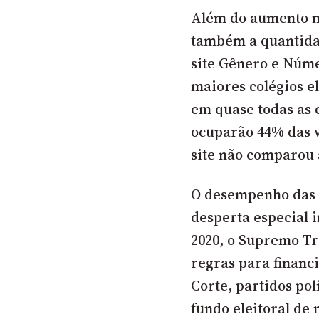
Além do aumento n
também a quantida
site
Gênero e Núm
maiores colégios e
em quase todas as c
ocuparão 44% das v
site não comparou a
O desempenho das 
desperta especial 
2020, o Supremo T
regras para finan
Corte, partidos pol
fundo eleitoral de