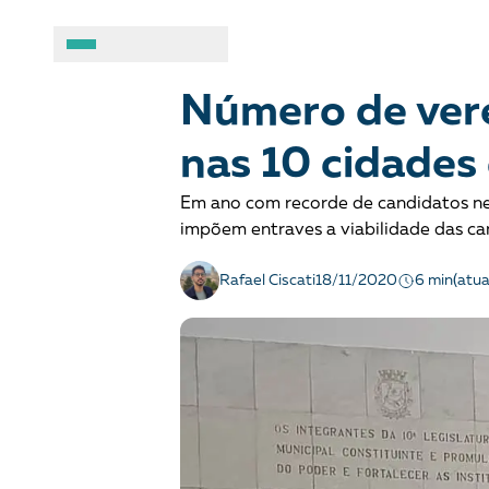
COMBATE AO RACISMO
Notícias
A BRASIL DE DIREITOS
ASSUNTOS
Número de ver
nas 10 cidades
Sobre
Combate ao racis
Em ano com recorde de candidatos negr
Fale conosco
Crianças e adolesc
impõem entraves a viabilidade das ca
Manual geral de conduta
Democracia e Justi
6 min
Rafael Ciscati
18/11/2020
(atu
Organizações
Direitos socioambi
Justiça criminal
LGBTQIA+