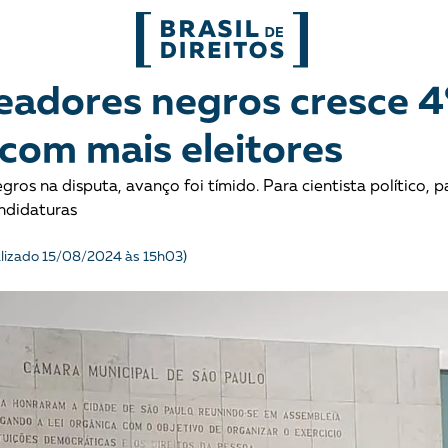
FORMATOS
eadores negros cresce 
 com mais eleitores
mo
Migrações
Entrevista
os na disputa, avanço foi tímido. Para cientista político, p
entes
Mobilização e articulação
Glossário
ndidaturas
ça
Mulheres
História
alizado 15/08/2024 às 15h03)
entais
Políticas Públicas
Notícias
Povos indígenas
Opinião
Terra
Para entend