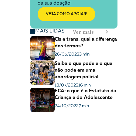
da sua doação!
VEJA COMO APOIAR!
Ver mais
MAIS LIDAS
Cis e trans: qual a diferença
dos termos?
26/05/2023
3 min
Saiba o que pode e o que
não pode em uma
abordagem policial
18/07/2023
16 min
ECA: o que é o Estatuto da
Criança e do Adolescente
24/10/2022
7 min