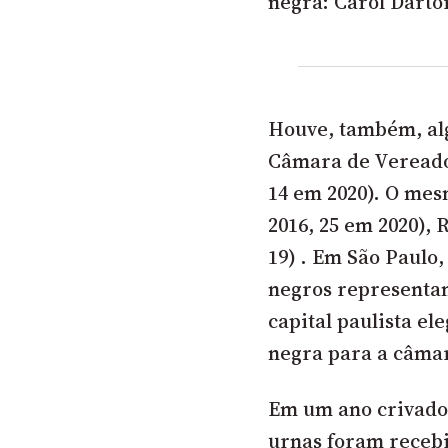
negra: Carol Darto
Houve, também, al
Câmara de Vereador
14 em 2020). O mes
2016, 25 em 2020), 
19) . Em São Paul
negros representam
capital paulista e
negra para a câmar
Em um ano crivado 
urnas foram receb