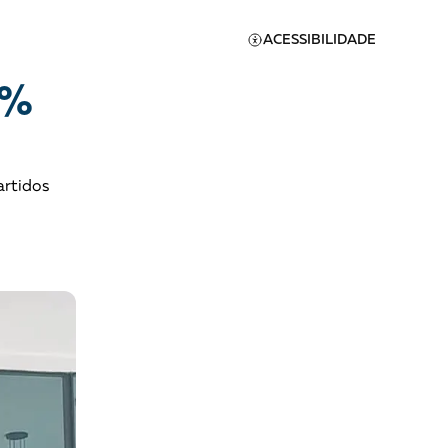
ACESSIBILIDADE
4%
artidos
Apoie a Brasil de
Direitos
A [BD] conta as histórias de
quem defende direitos
humanos no Brasil. Para
continuar, esse trabalho
er
precisa da sua doação!