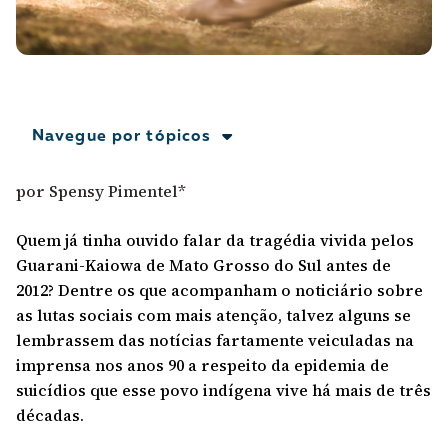
A [BD] conta as histórias de quem defende
direitos humanos no Brasil. Para continuar,
esse trabalho precisa da sua doação!
VEJA COMO APOIAR!
Navegue por tópicos
por Spensy Pimentel*
Quem já tinha ouvido falar da tragédia vivida pelos
Guarani-Kaiowa de Mato Grosso do Sul antes de
2012? Dentre os que acompanham o noticiário sobre
as lutas sociais com mais atenção, talvez alguns se
lembrassem das notícias fartamente veiculadas na
imprensa nos anos 90 a respeito da epidemia de
suicídios que esse povo indígena vive há mais de três
décadas.