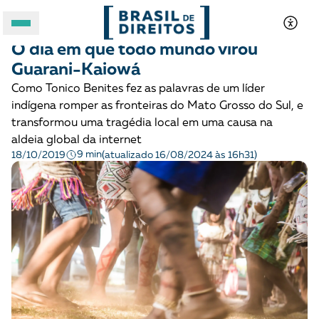
POVOS INDÍGENAS
História
O dia em que todo mundo virou
A BRASIL DE DIREITOS
Guarani-Kaiowá
Como Tonico Benites fez as palavras de um líder
ASSUNTOS
indígena romper as fronteiras do Mato Grosso do Sul, e
transformou uma tragédia local em uma causa na
FORMATOS
aldeia global da internet
9 min
18/10/2019
(atualizado 16/08/2024 às 16h31)
Apoie a Brasil de Direitos