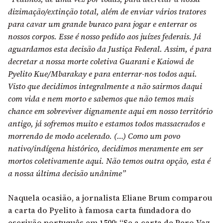
dizimação/extinção total, além de enviar vários tratores
para cavar um grande buraco para jogar e enterrar os
nossos corpos. Esse é nosso pedido aos juízes federais. Já
aguardamos esta decisão da Justiça Federal. Assim, é para
decretar a nossa morte coletiva Guarani e Kaiowá de
Pyelito Kue/Mbarakay e para enterrar-nos todos aqui.
Visto que decidimos integralmente a não sairmos daqui
com vida e nem morto e sabemos que não temos mais
chance em sobreviver dignamente aqui em nosso território
antigo, já sofremos muito e estamos todos massacrados e
morrendo de modo acelerado. (…) Como um povo
nativo/indígena histórico, decidimos meramente em ser
mortos coletivamente aqui. Não temos outra opção, esta é
a nossa última decisão unânime”
Naquela ocasião, a jornalista Eliane Brum comparou
a carta do Pyelito à famosa carta fundadora do
escrivão português em 1500: “Se a carta de Pero Vaz