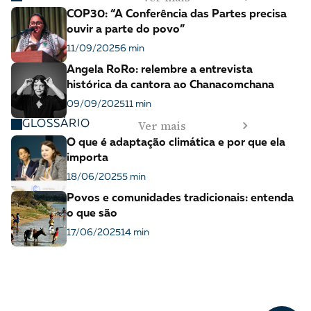
COP30: “A Conferência das Partes precisa
ouvir a parte do povo”
11/09/2025
6 min
Angela RoRo: relembre a entrevista
histórica da cantora ao Chanacomchana
09/09/2025
11 min
Ver mais
GLOSSÁRIO
O que é adaptação climática e por que ela
importa
18/06/2025
5 min
Povos e comunidades tradicionais: entenda
o que são
17/06/2025
14 min