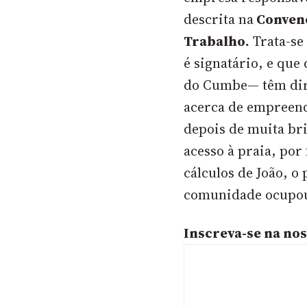
descrita na
Convenç
Trabalho.
Trata-se 
é signatário, e qu
do Cumbe— têm dire
acerca de empreend
depois de muita br
acesso à praia, por
cálculos de João, o
comunidade ocupou
Inscreva-se na nos