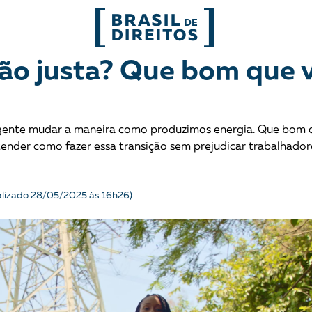
FORMATOS
ção justa? Que bom que 
mo
Migrações
Entrevista
urgente mudar a maneira como produzimos energia. Que bom 
entes
Mobilização e articulação
Glossário
tender como fazer essa transição sem prejudicar trabalhador
ça
Mulheres
História
alizado 28/05/2025 às 16h26)
entais
Políticas Públicas
Notícias
Povos indígenas
Opinião
Terra
Para entend