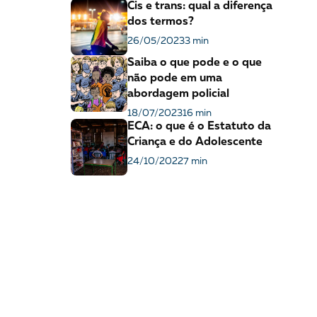
Cis e trans: qual a diferença
dos termos?
26/05/2023
3 min
Saiba o que pode e o que
não pode em uma
abordagem policial
18/07/2023
16 min
ECA: o que é o Estatuto da
Criança e do Adolescente
24/10/2022
7 min