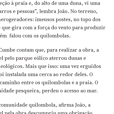
ção à praia e, do alto de uma duna, vi uma
rros e pessoas”, lembra João. No terreno,
aerogeradores: imensos postes, no topo dos
 que gira com a força do vento para produzir
uém falou com os quilombolas.
Cumbe contam que, para realizar a obra, a
l pelo parque eólico aterrou dunas e
ueológicos. Mais que isso: uma vez erguidos
oi instalada uma cerca ao redor deles. O
caminho entre os quilombolas e a praia. O
dade pesqueira, perdeu o acesso ao mar.
 comunidade quilombola, afirma João, a
el pela obra descumpriu uma obrigação