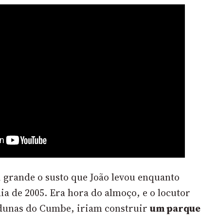
i grande o susto que João levou enquanto
dia de 2005. Era hora do almoço, e o locutor
dunas do Cumbe, iriam construir
um parque