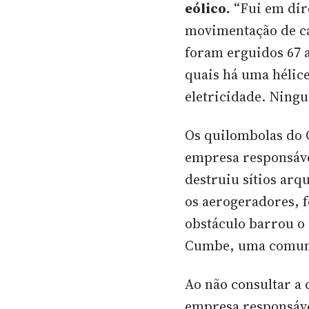
eólico.
“Fui em dire
movimentação de ca
foram erguidos 67 
quais há uma hélice
eletricidade. Ning
Os quilombolas do 
empresa responsáve
destruiu sítios arq
os aerogeradores, f
obstáculo barrou o 
Cumbe, uma comuni
Ao não consultar a
empresa responsáv