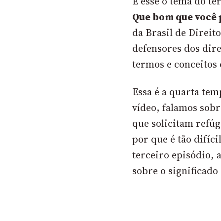
É esse o
tema do te
Que bom que você 
da Brasil de Direit
defensores dos dir
termos e conceitos
Essa é a quarta tem
vídeo,
falamos sobr
que solicitam refúg
por que
é tão difíci
terceiro episódio,
sobre o significado