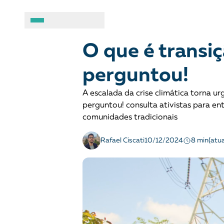
DIREITOS SOCIOAMBIENTAIS
Para entender
A BRASIL DE DIREITOS
ASSUNTOS
O que é transi
perguntou!
Sobre
Combate ao racis
A escalada da crise climática torna 
Fale conosco
Crianças e adolesc
perguntou! consulta ativistas para en
comunidades tradicionais
Manual geral de conduta
Democracia e Justi
8 min
Rafael Ciscati
10/12/2024
(atu
Organizações
Direitos socioambi
Justiça criminal
LGBTQIA+