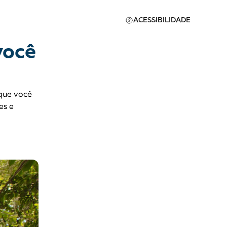
ACESSIBILIDADE
você
que você
es e
Apoie a Brasil de
Direitos
A [BD] conta as histórias de
quem defende direitos
humanos no Brasil. Para
continuar, esse trabalho
er
precisa da sua doação!