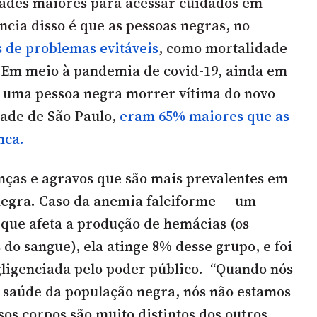
dades maiores para acessar cuidados em
cia disso é que as pessoas negras, no
 de problemas evitáveis
,
como mortalidade
. Em meio à pandemia de covid-19, ainda em
e uma pessoa negra morrer vítima do novo
dade de São Paulo,
eram 65% maiores que as
nca.
nças e agravos que são mais prevalentes em
negra. Caso da anemia falciforme — um
que afeta a produção de hemácias (os
do sangue), ela atinge 8% desse grupo, e foi
ligenciada pelo poder público. “Quando nós
 saúde da população negra, nós não estamos
sos corpos são muito distintos dos outros