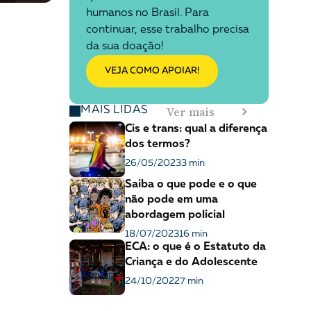
humanos no Brasil. Para
continuar, esse trabalho precisa
da sua doação!
VEJA COMO APOIAR!
Ver mais
MAIS LIDAS
Cis e trans: qual a diferença
dos termos?
26/05/2023
3 min
Saiba o que pode e o que
não pode em uma
abordagem policial
18/07/2023
16 min
ECA: o que é o Estatuto da
Criança e do Adolescente
24/10/2022
7 min