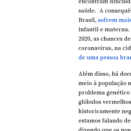
encontram dificul
saúde. A consequên
Brasil,
sofrem mais
infantil e materna
2020, as chances d
coronavírus, na ci
de uma pessoa bra
Além disso, há doe
meio à população 
problema genético 
glóbulos vermelhos 
historicamente neg
estamos falando de
dizendo que os nos