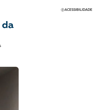
ACESSIBILIDADE
 da
s
Apoie a Brasil de
Direitos
A [BD] conta as histórias de
quem defende direitos
humanos no Brasil. Para
continuar, esse trabalho
er
precisa da sua doação!