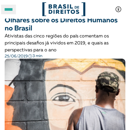
MOBILIZAÇÃO E ARTICULAÇÃO
Notícias
Olhares sobre os Direitos Humanos
A BRASIL DE DIREITOS
no Brasil
Ativistas das cinco regiões do país comentam os
ASSUNTOS
principais desafios já vividos em 2019, e quais as
perspectivas para o ano
3 min
25/06/2019
FORMATOS
Apoie a Brasil de Direitos