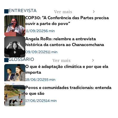
Ver mais
ENTREVISTA
COP30: “A Conferência das Partes precisa
ouvir a parte do povo”
11/09/2025
6 min
Angela RoRo: relembre a entrevista
histórica da cantora ao Chanacomchana
09/09/2025
11 min
Ver mais
GLOSSÁRIO
O que é adaptação climática e por que ela
importa
18/06/2025
5 min
Povos e comunidades tradicionais: entenda
o que são
17/06/2025
14 min