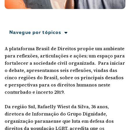
A [BD] conta as histórias de quem defende
direitos humanos no Brasil. Para continuar,
esse trabalho precisa da sua doação!
VEJA COMO APOIAR!
Navegue por tópicos
A plataforma Brasil de Direitos propõe um ambiente
para reflexões, articulações e ações; um espaço para
fortalecer a sociedade civil organizada. Para iniciar
o debate, apresentamos seis reflexões, vindas das
cinco regiões do Brasil, sobre os principais desafios
e perspectivas para os direitos humanos neste
conturbado e incerto 2019.
Da região Sul, Rafaelly Wiest da Silva, 36 anos,
diretora de Informação do Grupo Dignidade,
organização paranaense que luta em defesa dos
direitos da população LGBT, acredita que
os