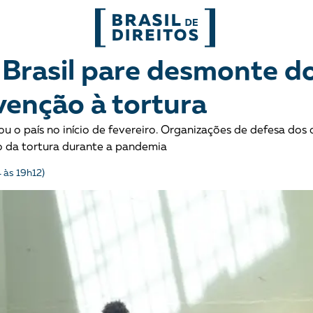
FORMATOS
Brasil pare desmonte d
venção à tortura
mo
Migrações
Entrevista
 o país no início de fevereiro. Organizações de defesa dos d
entes
Mobilização e articulação
Glossário
 da tortura durante a pandemia
 às 19h12)
ça
Mulheres
História
entais
Políticas Públicas
Notícias
Povos indígenas
Opinião
Terra
Para entend