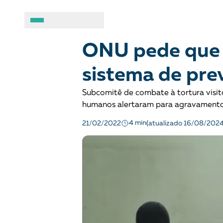
DEMOCRACIA E JUSTIÇA
Notícias
A BRASIL DE DIREITOS
ASSUNTOS
ONU pede que 
sistema de pre
Sobre
Combate ao racis
Subcomitê de combate à tortura visitou
Fale conosco
Crianças e adolesc
humanos alertaram para agravamento
4 min
21/02/2022
(atualizado 16/08/2024
Manual geral de conduta
Democracia e Justi
Organizações
Direitos socioambi
Justiça criminal
LGBTQIA+