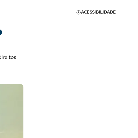
ACESSIBILIDADE
o
ireitos
Apoie a Brasil de
Direitos
A [BD] conta as histórias de
quem defende direitos
humanos no Brasil. Para
continuar, esse trabalho
er
precisa da sua doação!