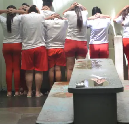
essão
Tráfico de pessoas e trabalho escravo
Podcast