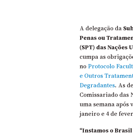
A delegação da
Sub
Penas ou Tratamen
(SPT) das Nações 
cumpa as obrigaçõe
no
Protocolo Facul
e Outros Tratamen
Degradantes
. As d
Comissariado das 
uma semana após vi
janeiro e 4 de feve
“Instamos o Brasil