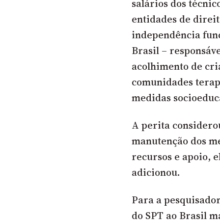
salários dos técni
entidades de dire
independência func
Brasil – responsáve
acolhimento de cria
comunidades terap
medidas socioeduca
A perita considerou
manutenção dos mec
recursos e apoio, e
adicionou.
Para a pesquisador
do SPT ao Brasil 