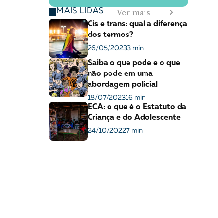
Ver mais
MAIS LIDAS
Cis e trans: qual a diferença
dos termos?
26/05/2023
3 min
Saiba o que pode e o que
não pode em uma
abordagem policial
18/07/2023
16 min
ECA: o que é o Estatuto da
Criança e do Adolescente
24/10/2022
7 min