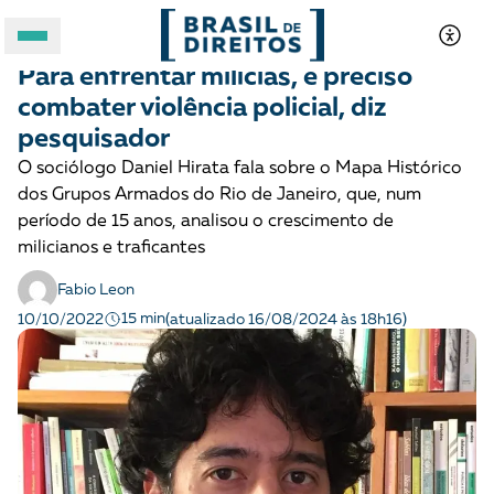
DEMOCRACIA E JUSTIÇA
Entrevista
Para enfrentar milícias, é preciso
A BRASIL DE DIREITOS
combater violência policial, diz
pesquisador
ASSUNTOS
O sociólogo Daniel Hirata fala sobre o Mapa Histórico
dos Grupos Armados do Rio de Janeiro, que, num
FORMATOS
período de 15 anos, analisou o crescimento de
milicianos e traficantes
Fabio Leon
15 min
10/10/2022
(atualizado 16/08/2024 às 18h16)
Apoie a Brasil de Direitos