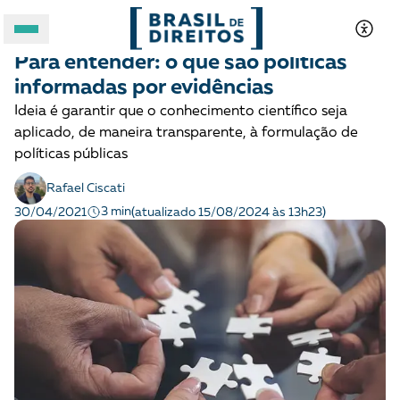
POLÍTICAS PÚBLICAS
Para entender
Para entender: o que são políticas
A BRASIL DE DIREITOS
informadas por evidências
Ideia é garantir que o conhecimento científico seja
ASSUNTOS
aplicado, de maneira transparente, à formulação de
políticas públicas
FORMATOS
Rafael Ciscati
3 min
30/04/2021
(atualizado 15/08/2024 às 13h23)
Apoie a Brasil de Direitos