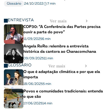
7 min
Glossário
24/10/2022
Ver mais
ENTREVISTA
COP30: “A Conferência das Partes precisa
ouvir a parte do povo”
11/09/2025
6 min
Angela RoRo: relembre a entrevista
histórica da cantora ao Chanacomchana
09/09/2025
11 min
Ver mais
GLOSSÁRIO
O que é adaptação climática e por que ela
importa
18/06/2025
5 min
Povos e comunidades tradicionais: entenda
o que são
17/06/2025
14 min