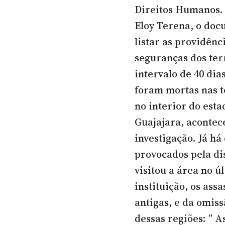
Direitos Humanos. 
Eloy Terena, o do
listar as providênc
seguranças dos ter
intervalo de 40 dia
foram mortas nas t
no interior do esta
Guajajara, acontece
investigação. J
á há 
provocados pela di
visitou a área no ú
instituição, os ass
antigas, e da omis
dessas regiões: ” A