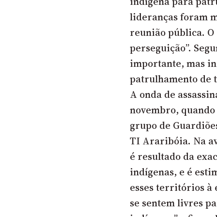
indígena para patr
lideranças foram 
reunião pública. O
perseguição”. Segu
importante, mas in
patrulhamento de t
A onda de assassin
novembro,
quando 
grupo de Guardiões
TI Araribóia.
Na av
é resultado da exa
indígenas, e é est
esses territórios à
se sentem livres p