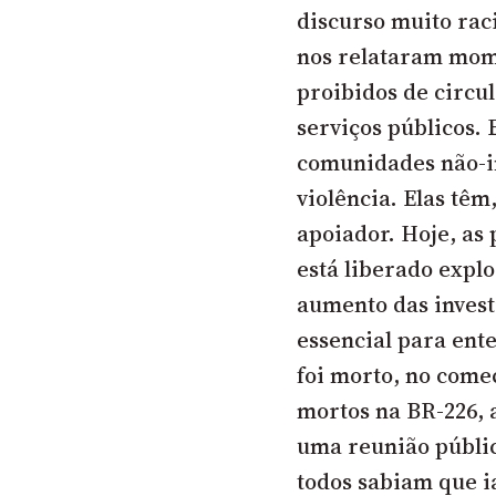
discurso muito rac
nos relataram mome
proibidos de circu
serviços públicos.
comunidades não-in
violência. Elas tê
apoiador. Hoje, as
está liberado explo
aumento das invest
essencial para ent
foi morto, no com
mortos na BR-226, a
uma reunião públi
todos sabiam que i