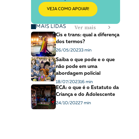
VEJA COMO APOIAR!
Ver mais
MAIS LIDAS
Cis e trans: qual a diferença
dos termos?
26/05/2023
3 min
Saiba o que pode e o que
não pode em uma
abordagem policial
18/07/2023
16 min
ECA: o que é o Estatuto da
Criança e do Adolescente
24/10/2022
7 min