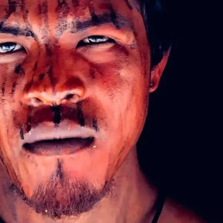
essão
Tráfico de pessoas e trabalho escravo
Podcast