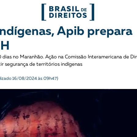
FORMATOS
indígenas, Apib prepara
DH
mo
Migrações
Entrevista
 dias no Maranhão. Ação na Comissão Interamericana de Dir
entes
Mobilização e articulação
Glossário
r segurança de territórios indígenas
ça
Mulheres
História
lizado 16/08/2024 às 09h47)
entais
Políticas Públicas
Notícias
Povos indígenas
Opinião
Terra
Para entend