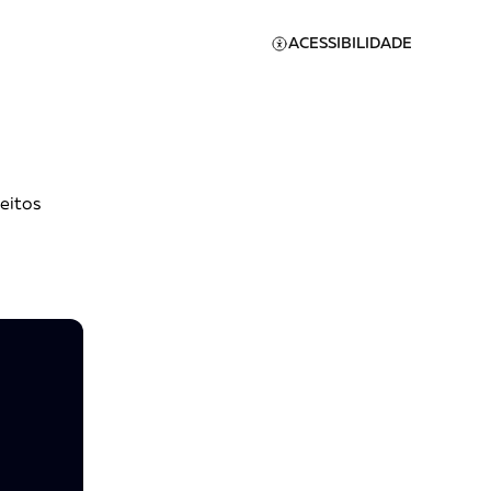
ACESSIBILIDADE
eitos
Apoie a Brasil de
Direitos
A [BD] conta as histórias de
quem defende direitos
humanos no Brasil. Para
continuar, esse trabalho
er
precisa da sua doação!