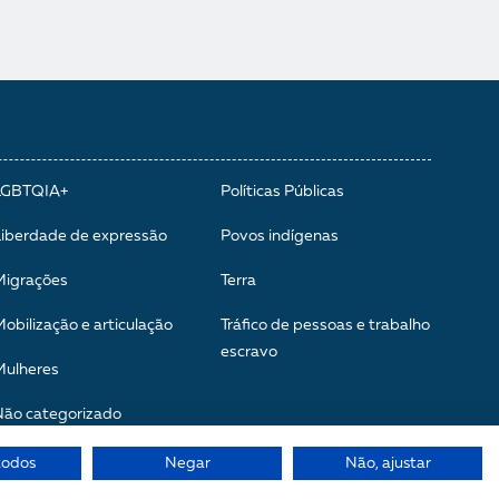
LGBTQIA+
Políticas Públicas
Liberdade de expressão
Povos indígenas
Migrações
Terra
obilização e articulação
Tráfico de pessoas e trabalho
escravo
Mulheres
Não categorizado
todos
Negar
Não, ajustar