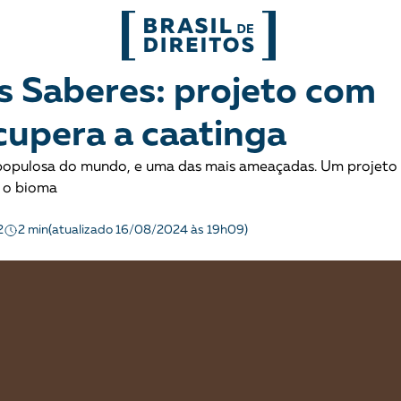
FORMATOS
 Saberes: projeto com
cupera a caatinga
mo
Migrações
Entrevista
s populosa do mundo, e uma das mais ameaçadas. Um projeto
entes
Mobilização e articulação
Glossário
r o bioma
ça
Mulheres
História
2 min
2
(atualizado 16/08/2024 às 19h09)
entais
Políticas Públicas
Notícias
Povos indígenas
Opinião
Terra
Para entend