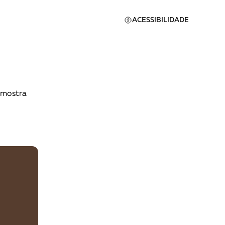
ACESSIBILIDADE
 mostra
Apoie a Brasil de
Direitos
A [BD] conta as histórias de
quem defende direitos
humanos no Brasil. Para
continuar, esse trabalho
er
precisa da sua doação!