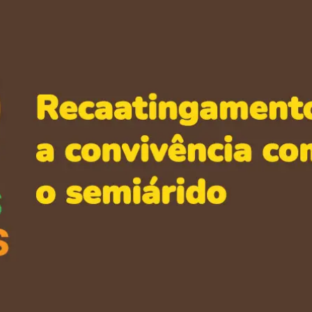
essão
Tráfico de pessoas e trabalho escravo
Podcast