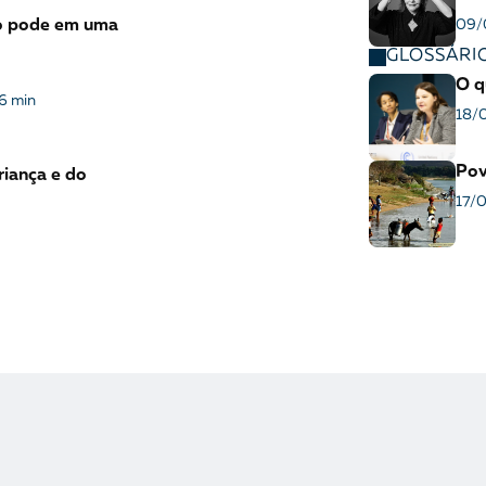
ão pode em uma
09/
GLOSSÁRI
O q
6 min
18/
Pov
riança e do
17/