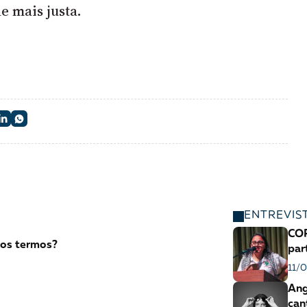
e mais justa.
ENTREVIS
COP
 dos termos?
par
11/
Ang
can