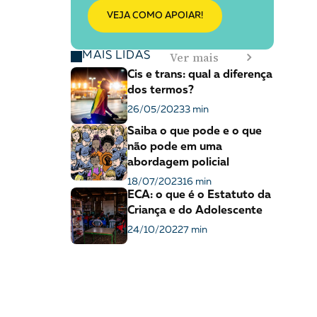
VEJA COMO APOIAR!
Ver mais
MAIS LIDAS
Cis e trans: qual a diferença
dos termos?
26/05/2023
3 min
Saiba o que pode e o que
não pode em uma
abordagem policial
18/07/2023
16 min
ECA: o que é o Estatuto da
Criança e do Adolescente
24/10/2022
7 min