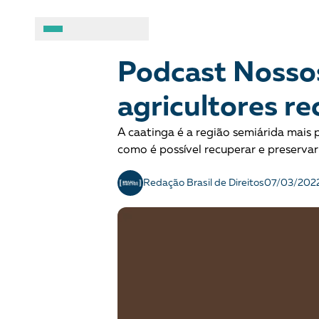
DIREITOS SOCIOAMBIENTAIS
Podcast
A BRASIL DE DIREITOS
ASSUNTOS
Podcast Nossos
agricultores re
Sobre
Combate ao racis
A caatinga é a região semiárida mai
Fale conosco
Crianças e adolesc
como é possível recuperar e preserva
Manual geral de conduta
Democracia e Justi
Redação Brasil de Direitos
07/03/202
Organizações
Direitos socioambi
Justiça criminal
LGBTQIA+