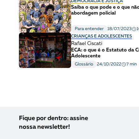
DEMOCRACIA E JUSTIÇA
Saiba o que pode e o que n
abordagem policial
1
Para entender
18/07/2023
CRIANÇAS E ADOLESCENTES
Rafael Ciscati
ECA: o que é o Estatuto da C
Adolescente
7 min
Glossário
24/10/2022
Fique por dentro: assine
nossa newsletter!