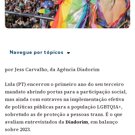
A [BD] conta as histórias de quem defende
direitos humanos no Brasil. Para continuar,
esse trabalho precisa da sua doação!
VEJA COMO APOIAR!
Navegue por tópicos
por Jess Carvalho, da Agência Diadorim
Lula (PT) encerrou o primeiro ano do seu terceiro
mandato abrindo portas para a participação social,
mas ainda com entraves na implementação efetiva
de políticas públicas para a população
LGBTQIA+
,
sobretudo as de proteção a pessoas trans. É o que
avaliam entrevistados da
Diadorim
, em balanço
sobre 2023.