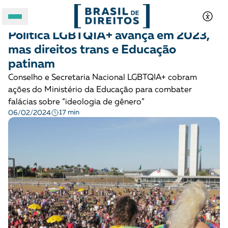
LGBTQIA+
Notícias
Política LGBTQIA+ avança em 2023,
A BRASIL DE DIREITOS
mas direitos trans e Educação
patinam
ASSUNTOS
Conselho e Secretaria Nacional LGBTQIA+ cobram
ações do Ministério da Educação para combater
FORMATOS
falácias sobre “ideologia de gênero”
17 min
06/02/2024
Apoie a Brasil de Direitos