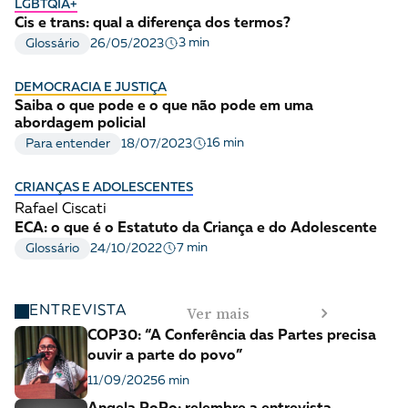
LGBTQIA+
Cis e trans: qual a diferença dos termos?
3 min
Glossário
26/05/2023
DEMOCRACIA E JUSTIÇA
Saiba o que pode e o que não pode em uma
abordagem policial
16 min
Para entender
18/07/2023
CRIANÇAS E ADOLESCENTES
Rafael Ciscati
ECA: o que é o Estatuto da Criança e do Adolescente
7 min
Glossário
24/10/2022
Ver mais
ENTREVISTA
COP30: “A Conferência das Partes precisa
ouvir a parte do povo”
11/09/2025
6 min