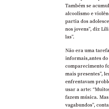
Também se acumula
alcoolismo e violê
partia dos adolescen
nos jovens”, diz Lí
las”.
Não era uma tarefa
informais,antes do 
comparecimento foi
mais presentes”, l
enfrentavam problem
usar a arte: “Muit
fazem música. Mas
vagabundos”, conta 