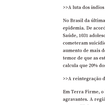
>>A luta dos índio
No Brasil da últim
epidemia. De acord
Saúde, 1031 adolesc
cometeram suicídi
aumento de mais de
temor de que as es
calcula que 20% dos
>>A reintegração 
Em Terra Firme, o b
agravantes. A regi