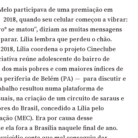
 Melo participava de uma premiação em
de 2018, quando seu celular começou a vibrar:
ro* se matou”, diziam as muitas mensagens
arar. Lília lembra que perdeu o chão.
2018, Lília coordena o projeto Cineclube
ciativa reúne adolescente do bairro de
os mais pobres e com maiores índices de
da periferia de Belém (PA) — para discutir e
rabalho resultou numa plataforma de
uais, na criação de um circuito de saraus e
es do Brasil, concedido a Lília pelo
ação (MEC). Era por causa desse
ela fora a Brasília naquele final de ano.
 suicídio,conta que mal conseguiu dar