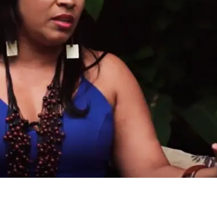
essão
Tráfico de pessoas e trabalho escravo
Podcast