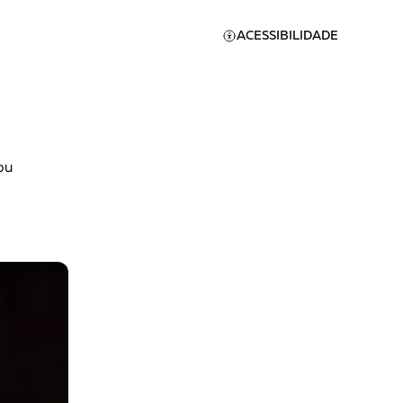
ACESSIBILIDADE
ou
Apoie a Brasil de
Direitos
A [BD] conta as histórias de
quem defende direitos
humanos no Brasil. Para
continuar, esse trabalho
er
precisa da sua doação!