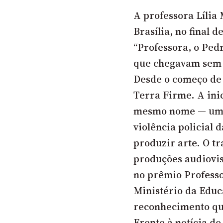
A professora Lília
Brasília, no final 
“Professora, o Ped
que chegavam sem p
Desde o começo de 
Terra Firme. A ini
mesmo nome — um d
violência policial 
produzir arte. O t
produções audiovis
no prêmio Professor
Ministério da Educ
reconhecimento que 
Frente à notícia do