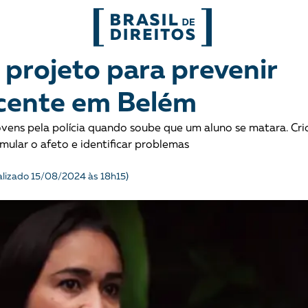
FORMATOS
 projeto para prevenir
scente em Belém
mo
Migrações
Entrevista
ovens pela polícia quando soube que um aluno se matara. Cri
entes
Mobilização e articulação
Glossário
imular o afeto e identificar problemas
ça
Mulheres
História
alizado 15/08/2024 às 18h15)
entais
Políticas Públicas
Notícias
Povos indígenas
Opinião
Terra
Para entend