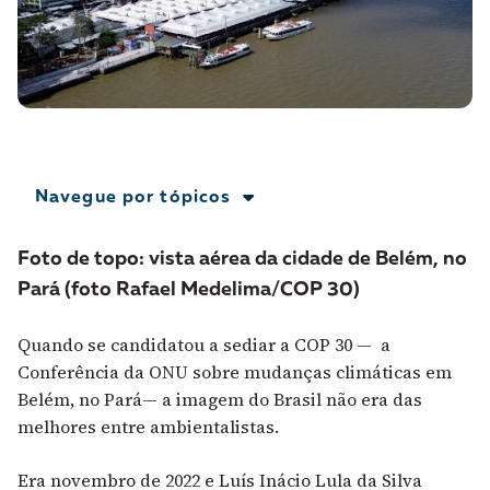
A [BD] conta as histórias de quem defende
direitos humanos no Brasil. Para continuar,
esse trabalho precisa da sua doação!
VEJA COMO APOIAR!
Navegue por tópicos
Foto de topo: v
ista aérea da cidade de Belém, no
Pará (foto Rafael Medelima/COP 30)
Quando se candidatou a sediar a COP 30 — a
Conferência da ONU sobre mudanças climáticas em
Belém, no Pará— a imagem do Brasil não era das
melhores entre ambientalistas.
Era novembro de 2022 e Luís Inácio Lula da Silva