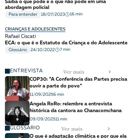
Saiba o que pode e o que não pode em uma
abordagem policial
16 min
Para entender
18/07/2023
CRIANÇAS E ADOLESCENTES
Rafael Ciscati
ECA: o que é o Estatuto da Criança e do Adolescente
7 min
Glossário
24/10/2022
Ver mais
ENTREVISTA
COP30: “A Conferência das Partes precisa
ouvir a parte do povo”
11/09/2025
6 min
Angela RoRo: relembre a entrevista
histórica da cantora ao Chanacomchana
09/09/2025
11 min
Ver mais
GLOSSÁRIO
O que é adaptação climática e por que ela