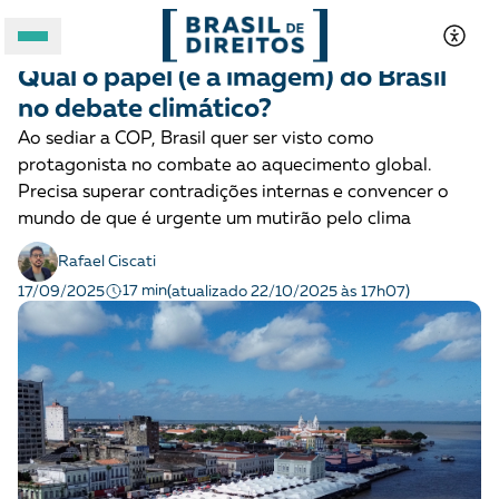
DIREITOS SOCIOAMBIENTAIS
Para entender
Qual o papel (e a imagem) do Brasil
A BRASIL DE DIREITOS
no debate climático?
Ao sediar a COP, Brasil quer ser visto como
ASSUNTOS
protagonista no combate ao aquecimento global.
Precisa superar contradições internas e convencer o
FORMATOS
mundo de que é urgente um mutirão pelo clima
Rafael Ciscati
17 min
17/09/2025
(atualizado 22/10/2025 às 17h07)
Apoie a Brasil de Direitos