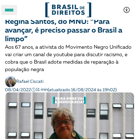
COMBATE AO RACISMO
História
Regina Santos, do MNU: “Para
A BRASIL DE DIREITOS
avançar, é preciso passar o Brasil a
limpo”
ASSUNTOS
Aos 67 anos, a ativista do Movimento Negro Unificado
vai criar um canal de youtube para discutir racismo, e
FORMATOS
cobra que o Brasil adote medidas de reparação à
população negra
Rafael Ciscati
11 min
08/04/2022
(atualizado 16/08/2024 às 19h02)
Apoie a Brasil de Direitos