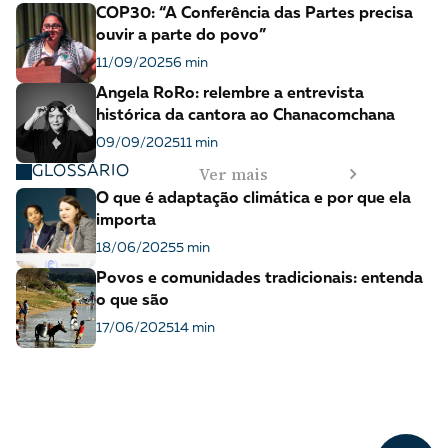
COP30: “A Conferência das Partes precisa
ouvir a parte do povo”
11/09/2025
6 min
Angela RoRo: relembre a entrevista
histórica da cantora ao Chanacomchana
09/09/2025
11 min
Ver mais
GLOSSÁRIO
O que é adaptação climática e por que ela
importa
18/06/2025
5 min
Povos e comunidades tradicionais: entenda
o que são
17/06/2025
14 min