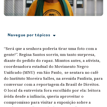
A [BD] conta as histórias de quem defende
direitos humanos no Brasil. Para continuar,
esse trabalho precisa da sua doação!
VEJA COMO APOIAR!
Navegue por tópicos
“Será que a senhora poderia tirar uma foto com a
gente?”. Regina Santos sorriu, um tanto surpresa,
diante do pedido do rapaz. Minutos antes, a ativista,
coordenadora estadual do Movimento Negro
Unificado (MNU) em São Paulo, se sentara no café
do Instituto Moreira Salles, na avenida Paulista, para
conversar com a reportagem da Brasil de Direitos.
O local da entrevista fora escolhido por ela: leitora
ávida desde a infância, queria aproveitar o
compromisso para visitar a exposição sobre a