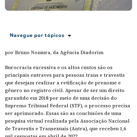
A [BD] conta as histórias de quem defende
direitos humanos no Brasil. Para continuar,
esse trabalho precisa da sua doação!
VEJA COMO APOIAR!
Navegue por tópicos
por Bruno Nomura, da Agência Diadorim
Burocracia excessiva e os altos custos são os
principais entraves para pessoas trans e travestis
que desejam realizar a retificação de prenome e
gênero no registro civil. Apesar de ser um direito
garantido em 2018 por meio de uma decisão do
Supremo Tribunal Federal (STF), o processo precisa
ser aprimorado. Essas são as conclusões de uma
pesquisa virtual realizada pela Associação Nacional
de Travestis e Transexuais (Antra), que recebeu 1,6
mil respostas em abril de 2022.