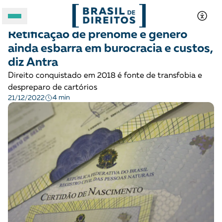
LGBTQIA+
Notícias
Retificação de prenome e gênero
A BRASIL DE DIREITOS
ainda esbarra em burocracia e custos,
diz Antra
ASSUNTOS
Direito conquistado em 2018 é fonte de transfobia e
despreparo de cartórios
FORMATOS
4 min
21/12/2022
Apoie a Brasil de Direitos