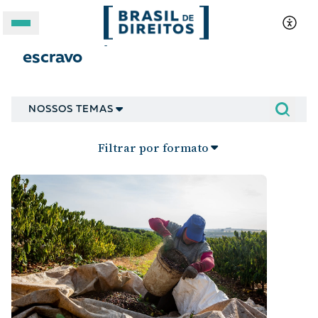
Tráfico de pessoas e trabalho
escravo
A BRASIL DE DIREITOS
ASSUNTOS
NOSSOS TEMAS
FORMATOS
Filtrar por formato
Apoie a Brasil de Direitos