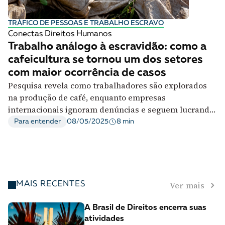
A [BD] conta as histórias de quem defende
direitos humanos no Brasil. Para continuar,
TRÁFICO DE PESSOAS E TRABALHO ESCRAVO
esse trabalho precisa da sua doação!
Conectas Direitos Humanos
Trabalho análogo à escravidão: como a
VEJA COMO APOIAR!
cafeicultura se tornou um dos setores
com maior ocorrência de casos
Pesquisa revela como trabalhadores são explorados
na produção de café, enquanto empresas
internacionais ignoram denúncias e seguem lucrando
com cadeias produtivas e certificações ineficazes
8 min
Para entender
08/05/2025
Ver mais
MAIS RECENTES
A Brasil de Direitos encerra suas
atividades