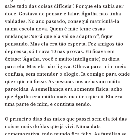
sabe tudo das coisas difíceis”. Porque ela sabia ser
doce. Gostava de pensar e falar. Ágatha não tinha
vaidades. No ano passado, consegui matriculá-la
numa escola nova. Quem é mãe teme essas
mudanças: ‘será que ela vai se adaptar?”, fiquei
pensando. Mas ela era tão esperta. Fez amigos tão
depressa, só tirava 10 nas provas. Eu ficava em
êxtase: ‘Ágatha, você é muito inteligente’, eu dizia
para ela. Mas ela não ligava. Olhava para mim meio
confusa, sem entender o elogio. Ia comigo para onde
quer que eu fosse. As pessoas nos achavam muito
parecidas. A semelhança era somente física: acho
que Ágatha era muito mais madura que eu. Ela era
uma parte de mim, e continua sendo.
O primeiro dias das mães que passei sem ela foi das
coisas mais doídas que já vivi. Numa data
comemorativa, todo mundo fica feliz. As famílias se