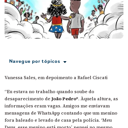
A [BD] conta as histórias de quem defende
direitos humanos no Brasil. Para continuar,
esse trabalho precisa da sua doação!
VEJA COMO APOIAR!
Navegue por tópicos
Vanessa Sales, em depoimento a Rafael Ciscati
“Eu estava no trabalho quando soube do
desaparecimento de
João Pedro*
. Àquela altura, as
informações eram vagas. Amigos me enviavam
mensagens de WhatsApp contando que um menino
fora baleado e levado de casa pela polícia. ‘Meu
Deus, esse menino está morto’, pensei no mesmo