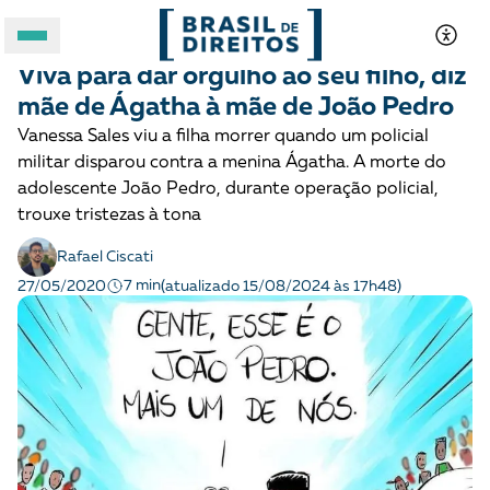
CRIANÇAS E ADOLESCENTES
História
Viva para dar orgulho ao seu filho, diz
A BRASIL DE DIREITOS
mãe de Ágatha à mãe de João Pedro
Vanessa Sales viu a filha morrer quando um policial
ASSUNTOS
militar disparou contra a menina Ágatha. A morte do
adolescente João Pedro, durante operação policial,
FORMATOS
trouxe tristezas à tona
Rafael Ciscati
7 min
27/05/2020
(atualizado 15/08/2024 às 17h48)
Apoie a Brasil de Direitos