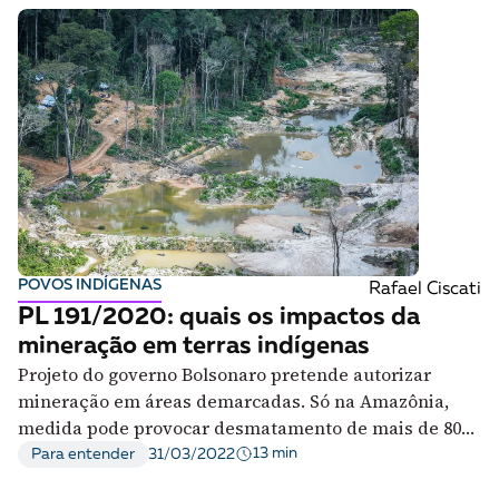
POVOS INDÍGENAS
Rafael Ciscati
PL 191/2020: quais os impactos da
mineração em terras indígenas
Projeto do governo Bolsonaro pretende autorizar
mineração em áreas demarcadas. Só na Amazônia,
medida pode provocar desmatamento de mais de 800
mil km2 de floresta, diz estudo
13 min
Para entender
31/03/2022