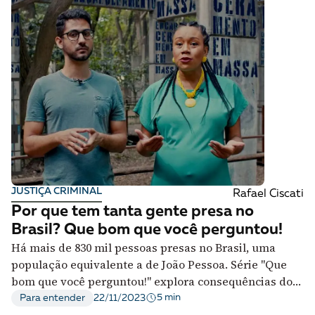
JUSTIÇA CRIMINAL
Rafael Ciscati
Por que tem tanta gente presa no
Brasil? Que bom que você perguntou!
Há mais de 830 mil pessoas presas no Brasil, uma
população equivalente a de João Pessoa. Série "Que
bom que você perguntou!" explora consequências do
encarceramento em massa
5 min
Para entender
22/11/2023