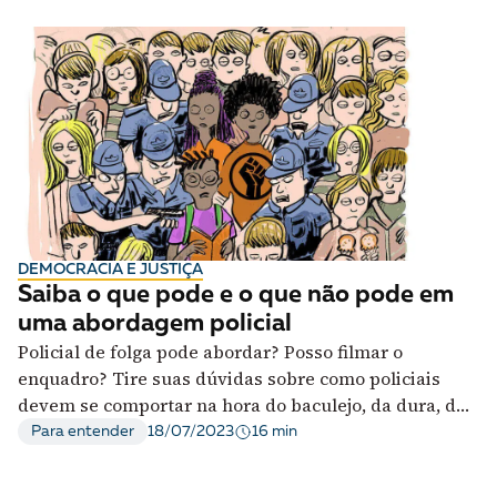
DEMOCRACIA E JUSTIÇA
Saiba o que pode e o que não pode em
uma abordagem policial
Policial de folga pode abordar? Posso filmar o
enquadro? Tire suas dúvidas sobre como policiais
devem se comportar na hora do baculejo, da dura, da
geral, do enquadro
16 min
Para entender
18/07/2023