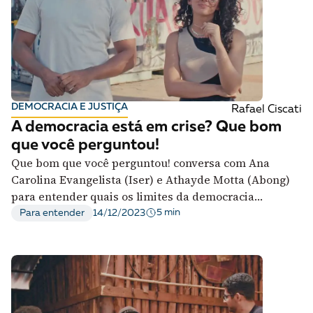
DEMOCRACIA E JUSTIÇA
Rafael Ciscati
A democracia está em crise? Que bom
que você perguntou!
Que bom que você perguntou! conversa com Ana
Carolina Evangelista (Iser) e Athayde Motta (Abong)
para entender quais os limites da democracia
brasileira, e como ampliá-los
5 min
Para entender
14/12/2023