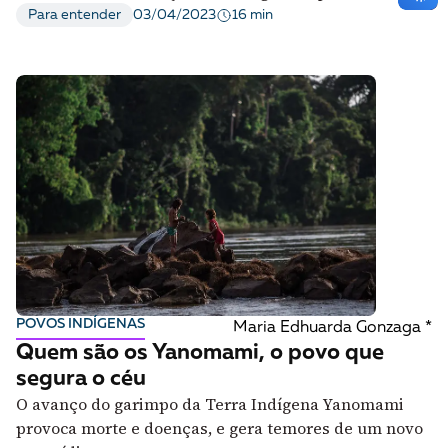
acesso à cidadania plena
16 min
Para entender
03/04/2023
POVOS INDÍGENAS
Maria Edhuarda Gonzaga *
Quem são os Yanomami, o povo que
segura o céu
O avanço do garimpo da Terra Indígena Yanomami
provoca morte e doenças, e gera temores de um novo