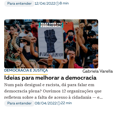
ambientais aparecem entre mais afetadas
8 min
Para entender
12/04/2022
DEMOCRACIA E JUSTIÇA
Gabriela Varella
Ideias para melhorar a democracia
Num país desigual e racista, dá para falar em
democracia plena? Ouvimos 12 organizações que
refletem sobre a falta de acesso à cidadania — e
apontam caminhos de mudanças
22 min
Para entender
08/04/2022