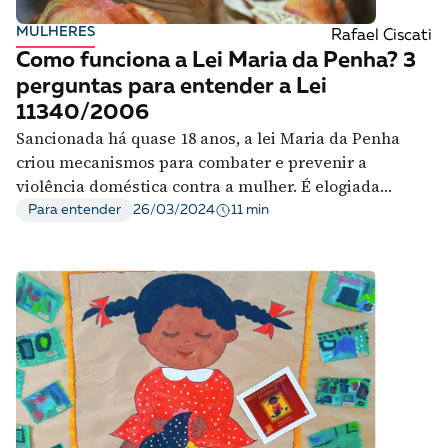
A [BD] conta as histórias de quem defende
MULHERES
Rafael Ciscati
direitos humanos no Brasil. Para continuar,
Como funciona a Lei Maria da Penha? 3
esse trabalho precisa da sua doação!
perguntas para entender a Lei
VEJA COMO APOIAR!
11340/2006
Sancionada há quase 18 anos, a lei Maria da Penha
criou mecanismos para combater e prevenir a
violência doméstica contra a mulher. É elogiada
internacionalmente, mas pouco compreendida no
11 min
Para entender
26/03/2024
Brasil