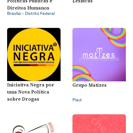
Políticas Públicas e
Lésbicas
A [BD] conta as histórias de quem defende
Direitos Humanos
direitos humanos no Brasil. Para continuar,
Brasílai - Distrito Federal
esse trabalho precisa da sua doação!
VEJA COMO APOIAR!
Iniciativa Negra por
Grupo Matizes
uma Nova Política
sobre Drogas
Piauí