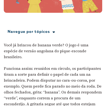
A [BD] conta as histórias de quem defende
direitos humanos no Brasil. Para continuar,
esse trabalho precisa da sua doação!
VEJA COMO APOIAR!
Navegue por tópicos
Você já brincou de banana verde? O jogo é uma
espécie de versão angolana do pique-esconde
brasileiro.
Funciona assim: reunidos em círculo, os participantes
tiram a sorte para definir o papel de cada um na
brincadeira. Podem disputar no cara-ou-coroa, por
exemplo. Quem perde fica parado no meio da roda. De
olhos fechados, grita: “banana”. Os demais respondem
“verde”, enquanto correm a procura de um
esconderijo. A gritaria segue até que todos estejam