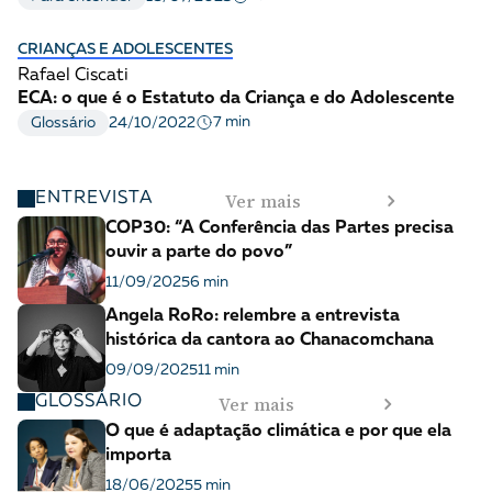
CRIANÇAS E ADOLESCENTES
Rafael Ciscati
ECA: o que é o Estatuto da Criança e do Adolescente
7 min
Glossário
24/10/2022
Ver mais
ENTREVISTA
COP30: “A Conferência das Partes precisa
ouvir a parte do povo”
11/09/2025
6 min
Angela RoRo: relembre a entrevista
histórica da cantora ao Chanacomchana
09/09/2025
11 min
Ver mais
GLOSSÁRIO
O que é adaptação climática e por que ela
importa
18/06/2025
5 min