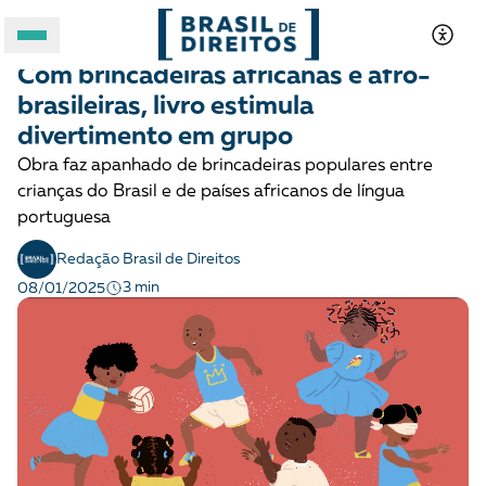
CRIANÇAS E ADOLESCENTES
Notícias
Com brincadeiras africanas e afro-
A BRASIL DE DIREITOS
brasileiras, livro estimula
divertimento em grupo
ASSUNTOS
Obra faz apanhado de brincadeiras populares entre
crianças do Brasil e de países africanos de língua
FORMATOS
portuguesa
Redação Brasil de Direitos
3 min
08/01/2025
Apoie a Brasil de Direitos