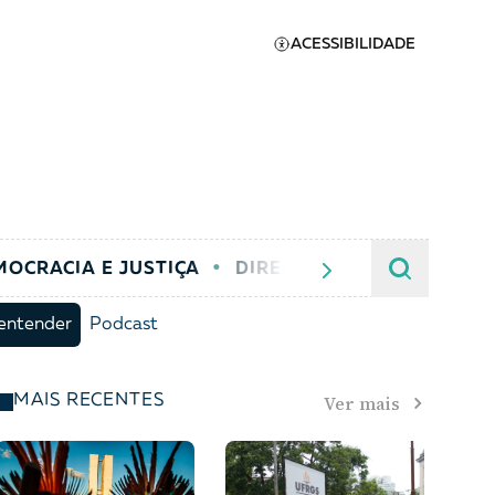
ACESSIBILIDADE
MOCRACIA E JUSTIÇA
DIREITOS SOCIOAMBIENTA
Apoie a Brasil de
entender
Podcast
Direitos
A [BD] conta as histórias de
quem defende direitos
Ver mais
MAIS RECENTES
humanos no Brasil. Para
continuar, esse trabalho
er
precisa da sua doação!