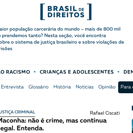
riminal
FORMATOS
maior população carcerária do mundo – mais de 800 mil
e prendemos tanto? Nesta seção, você encontra
bre o sistema de justiça brasileiro e sobre violações de
mo
Migrações
Entrevista
risões
entes
Mobilização e articulação
Glossário
AO RACISMO
CRIANÇAS E ADOLESCENTES
DE
ça
Mulheres
História
Entrevista
Glossário
História
Notícias
Opinião
Para 
entais
Políticas Públicas
Notícias
Povos indígenas
Opinião
USTIÇA CRIMINAL
Rafael Ciscati
aconha: não é crime, mas continua
Terra
Para entend
legal. Entenda.