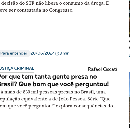
 decisão do STF não libera o consumo da droga. E
essão
Tráfico de pessoas e trabalho escravo
Podcast
eve ser contestada no Congresso.
3 min
Para entender
28/06/2024
USTIÇA CRIMINAL
Rafael Ciscati
or que tem tanta gente presa no
rasil? Que bom que você perguntou!
á mais de 830 mil pessoas presas no Brasil, uma
opulação equivalente a de João Pessoa. Série "Que
om que você perguntou!" explora consequências do
ncarceramento em massa