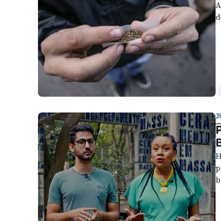
A
Liberdade de expr
d
J
P
B
H
p
b
e