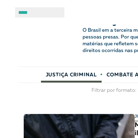
Justiça c
A BRASIL DE DIREITOS
ASSUNTOS
O Brasil em a terceira 
pessoas presas. Por qu
matérias que refletem so
Sobre
Combate ao racis
direitos ocorridas nas p
Fale conosco
Crianças e adolesc
JUSTIÇA CRIMINAL
COMBATE 
Manual geral de conduta
Democracia e Justi
Filtrar por formato:
Organizações
Direitos socioambi
Justiça criminal
J
M
LGBTQIA+
i