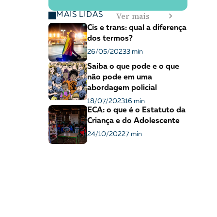
Ver mais
MAIS LIDAS
Cis e trans: qual a diferença
dos termos?
26/05/2023
3 min
Saiba o que pode e o que
não pode em uma
abordagem policial
18/07/2023
16 min
ECA: o que é o Estatuto da
Criança e do Adolescente
24/10/2022
7 min