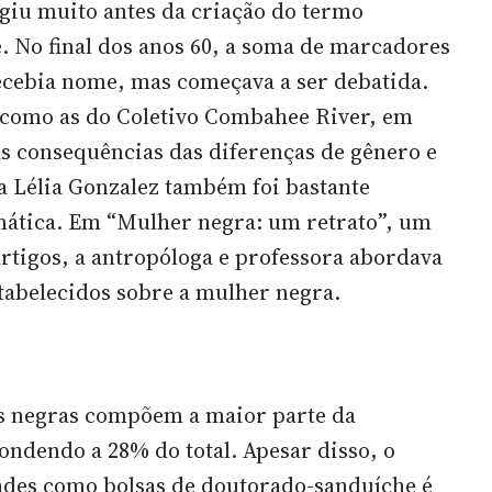
rgiu muito antes da criação do termo
. No final dos anos 60, a soma de marcadores
recebia nome, mas começava a ser debatida.
 como as do
Coletivo Combahee River
, em
as consequências das diferenças de gênero e
ra Lélia Gonzalez também foi bastante
emática. Em “Mulher negra: um retrato”, um
rtigos, a antropóloga e professora abordava
stabelecidos sobre a mulher negra.
s negras compõem a maior parte da
pondendo a
28%
do total. Apesar disso, o
ades como bolsas de doutorado-sanduíche é