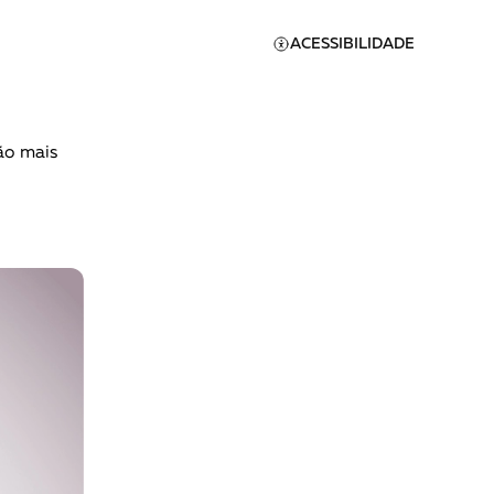
ACESSIBILIDADE
ão mais
Apoie a Brasil de
Direitos
A [BD] conta as histórias de
quem defende direitos
humanos no Brasil. Para
continuar, esse trabalho
er
precisa da sua doação!