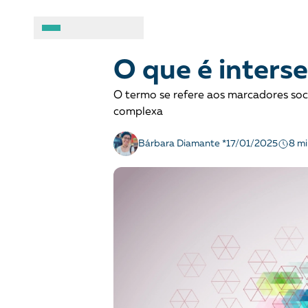
POLÍTICAS PÚBLICAS
Glossário
A BRASIL DE DIREITOS
ASSUNTOS
O que é inters
O termo se refere aos marcadores so
Sobre
Combate ao racis
complexa
Fale conosco
Crianças e adolesc
8 mi
Bárbara Diamante *
17/01/2025
Manual geral de conduta
Democracia e Justi
Organizações
Direitos socioambi
Justiça criminal
LGBTQIA+