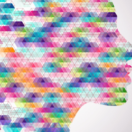
essão
Tráfico de pessoas e trabalho escravo
Podcast