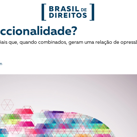
FORMATOS
eccionalidade?
ciais que, quando combinados, geram uma relação de opress
mo
Migrações
Entrevista
entes
Mobilização e articulação
Glossário
n
ça
Mulheres
História
entais
Políticas Públicas
Notícias
Povos indígenas
Opinião
Terra
Para entend