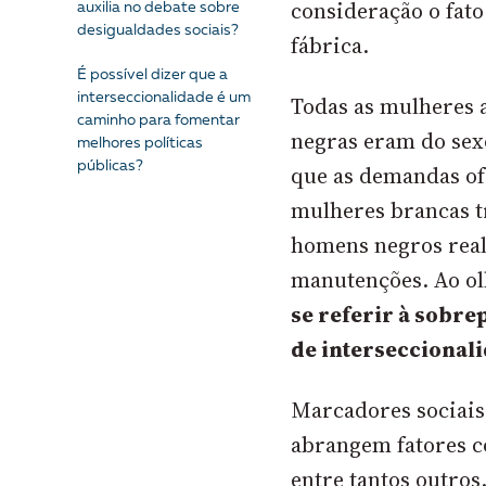
consideração o fat
auxilia no debate sobre
desigualdades sociais?
fábrica.
É possível dizer que a
interseccionalidade é um
Todas as mulheres a
caminho para fomentar
negras eram do sex
melhores políticas
públicas?
que as demandas of
mulheres brancas t
homens negros real
manutenções. Ao ol
se referir à sobr
de interseccional
Marcadores sociais 
abrangem fatores co
entre tantos outros