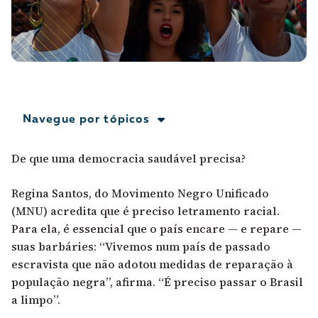
A [BD] conta as histórias de quem defende
direitos humanos no Brasil. Para continuar,
esse trabalho precisa da sua doação!
VEJA COMO APOIAR!
Navegue por tópicos
De que uma democracia saudável precisa?
Regina Santos, do Movimento Negro Unificado
(MNU) acredita que é preciso letramento racial.
Para ela, é essencial que o país encare — e repare —
suas barbáries: “Vivemos num país de passado
escravista que não adotou medidas de reparação à
população negra”, afirma. “É preciso passar o Brasil
a limpo”.