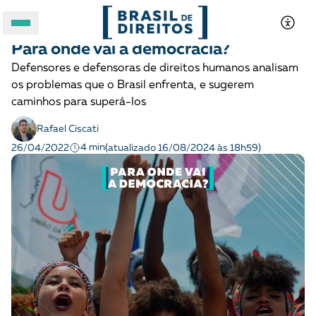
DEMOCRACIA E JUSTIÇA
Notícias
Para onde vai a democracia?
A BRASIL DE DIREITOS
Defensores e defensoras de direitos humanos analisam
os problemas que o Brasil enfrenta, e sugerem
ASSUNTOS
caminhos para superá-los
Rafael Ciscati
FORMATOS
4 min
26/04/2022
(atualizado 16/08/2024 às 18h59)
Apoie a Brasil de Direitos