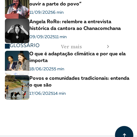
ouvir a parte do povo”
11/09/2025
6 min
Angela RoRo: relembre a entrevista
histórica da cantora ao Chanacomchana
09/09/2025
11 min
Ver mais
GLOSSÁRIO
O que é adaptação climática e por que ela
importa
18/06/2025
5 min
Povos e comunidades tradicionais: entenda
o que são
17/06/2025
14 min