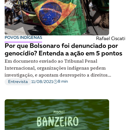
POVOS INDÍGENAS
Rafael Ciscati
Por que Bolsonaro foi denunciado por
genocídio? Entenda a ação em 5 pontos
Em documento enviado ao Tribunal Penal
Internacional, organizações indígenas pedem
investigação, e apontam desrespeito a direitos
territoriais entre violações do presidente
8 min
Entrevista
11/08/2021