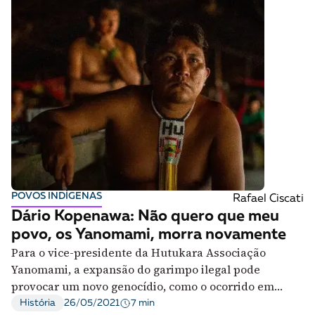
POVOS INDÍGENAS
Rafael Ciscati
Dário Kopenawa: Não quero que meu
povo, os Yanomami, morra novamente
Para o vice-presidente da Hutukara Associação
Yanomami, a expansão do garimpo ilegal pode
provocar um novo genocídio, como o ocorrido em
Haximu em 1993
7 min
História
26/05/2021