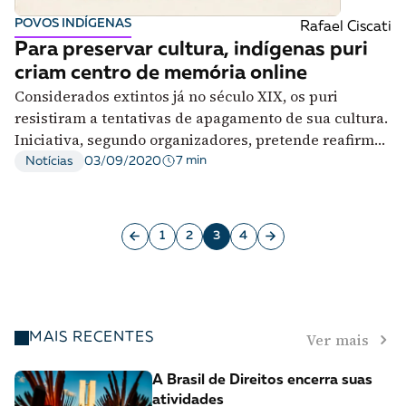
POVOS INDÍGENAS
Rafael Ciscati
Para preservar cultura, indígenas puri
criam centro de memória online
Considerados extintos já no século XIX, os puri
resistiram a tentativas de apagamento de sua cultura.
Iniciativa, segundo organizadores, pretende reafirmar
existência do povo
7 min
Notícias
03/09/2020
1
2
3
4
Ver mais
MAIS RECENTES
A Brasil de Direitos encerra suas
atividades