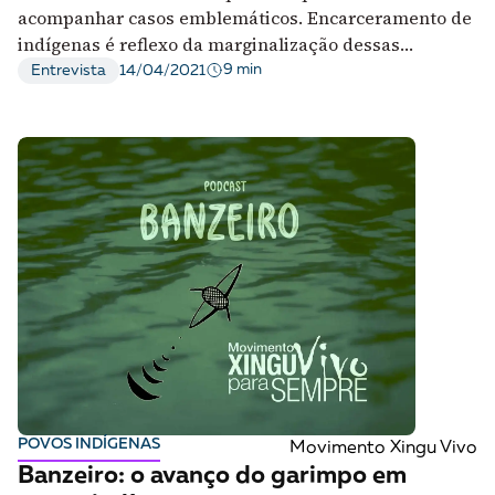
acompanhar casos emblemáticos. Encarceramento de
indígenas é reflexo da marginalização dessas
populações, diz advogado
9 min
Entrevista
14/04/2021
POVOS INDÍGENAS
Movimento Xingu Vivo
Banzeiro: o avanço do garimpo em