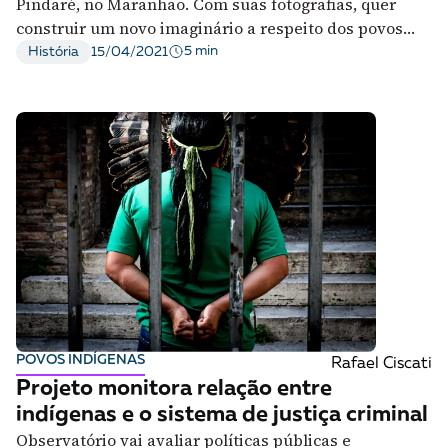
Pindaré, no Maranhão. Com suas fotografias, quer
construir um novo imaginário a respeito dos povos
indígenas
5 min
História
15/04/2021
POVOS INDÍGENAS
Rafael Ciscati
Projeto monitora relação entre
indígenas e o sistema de justiça criminal
Observatório vai avaliar políticas públicas e