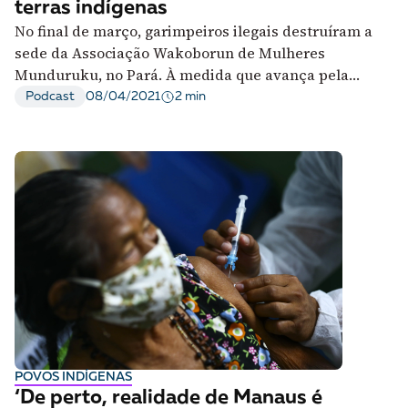
terras indígenas
No final de março, garimpeiros ilegais destruíram a
sede da Associação Wakoborun de Mulheres
Munduruku, no Pará. À medida que avança pela
região, garimpo deixa rastro de destruição
2 min
Podcast
08/04/2021
POVOS INDÍGENAS
‘De perto, realidade de Manaus é