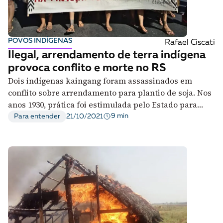
A [BD] conta as histórias de quem defende
direitos humanos no Brasil. Para continuar,
esse trabalho precisa da sua doação!
POVOS INDÍGENAS
Rafael Ciscati
VEJA COMO APOIAR!
Ilegal, arrendamento de terra indígena
provoca conflito e morte no RS
Dois indígenas kaingang foram assassinados em
conflito sobre arrendamento para plantio de soja. Nos
anos 1930, prática foi estimulada pelo Estado para
branquear população
9 min
Para entender
21/10/2021