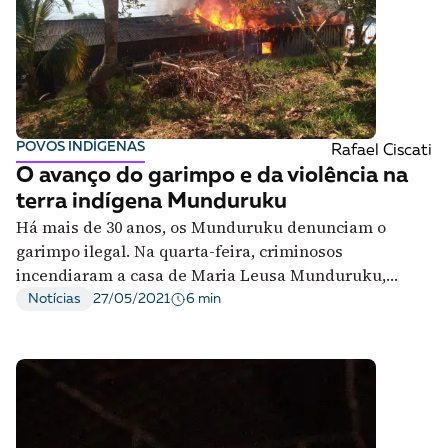
POVOS INDÍGENAS
Rafael Ciscati
O avanço do garimpo e da violência na
terra indígena Munduruku
Há mais de 30 anos, os Munduruku denunciam o
garimpo ilegal. Na quarta-feira, criminosos
incendiaram a casa de Maria Leusa Munduruku,
liderança premiada pelo ONU
6 min
Notícias
27/05/2021