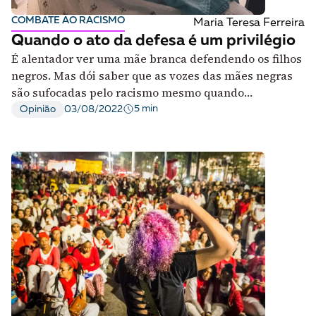
COMBATE AO RACISMO
Maria Teresa Ferreira
Quando o ato da defesa é um privilégio
É alentador ver uma mãe branca defendendo os filhos
negros. Mas dói saber que as vozes das mães negras
são sufocadas pelo racismo mesmo quando
defendemos nossos filhos e filhas
5 min
Opinião
03/08/2022