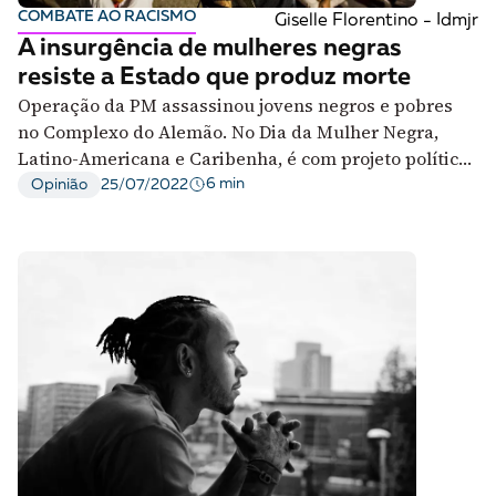
COMBATE AO RACISMO
Giselle Florentino - Idmjr
A insurgência de mulheres negras
resiste a Estado que produz morte
Operação da PM assassinou jovens negros e pobres
no Complexo do Alemão. No Dia da Mulher Negra,
Latino-Americana e Caribenha, é com projeto político
delas que resistimos
6 min
Opinião
25/07/2022