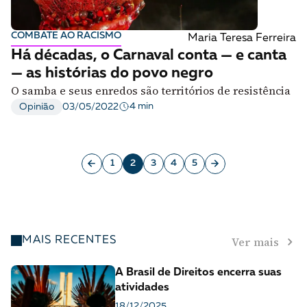
COMBATE AO RACISMO
Maria Teresa Ferreira
Há décadas, o Carnaval conta — e canta
— as histórias do povo negro
O samba e seus enredos são territórios de resistência
4 min
Opinião
03/05/2022
1
2
3
4
5
Ver mais
MAIS RECENTES
A Brasil de Direitos encerra suas
atividades
18/12/2025