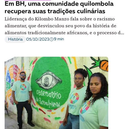
Em BH, uma comunidade quilombola
A [BD] conta as histórias de quem defende
recupera suas tradições culinárias
direitos humanos no Brasil. Para continuar,
Liderança do Kilombo Manzo fala sobre o racismo
esse trabalho precisa da sua doação!
alimentar, que desvinculou seu povo da história de
VEJA COMO APOIAR!
alimentos tradicionalmente africanos, e o processo de
resgate desses pratos
9 min
História
05/10/2023