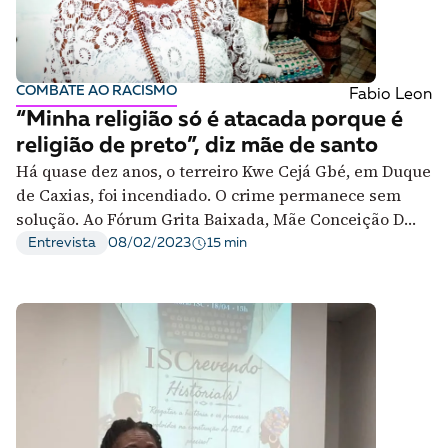
COMBATE AO RACISMO
Fabio Leon
“Minha religião só é atacada porque é
religião de preto”, diz mãe de santo
Há quase dez anos, o terreiro Kwe Cejá Gbé, em Duque
de Caxias, foi incendiado. O crime permanece sem
solução. Ao Fórum Grita Baixada, Mãe Conceição D
´Lissá fala sobre o atentado
15 min
Entrevista
08/02/2023