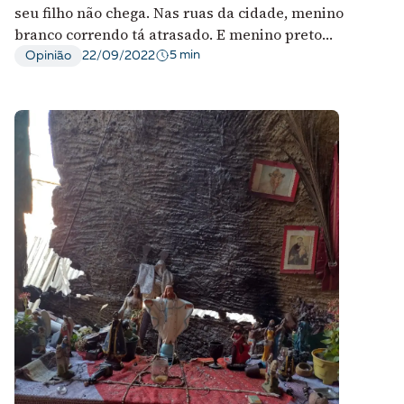
seu filho não chega. Nas ruas da cidade, menino
branco correndo tá atrasado. E menino preto
correndo, é ladrão?
5 min
Opinião
22/09/2022