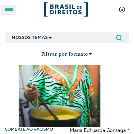
Combate ao racismo
A BRASIL DE DIREITOS
NOSSOS TEMAS
ASSUNTOS
Filtrar por formato
FORMATOS
COMBATE AO RACISMO
Apoie a Brasil de Direitos
Maria Edhuarda Gonzaga *